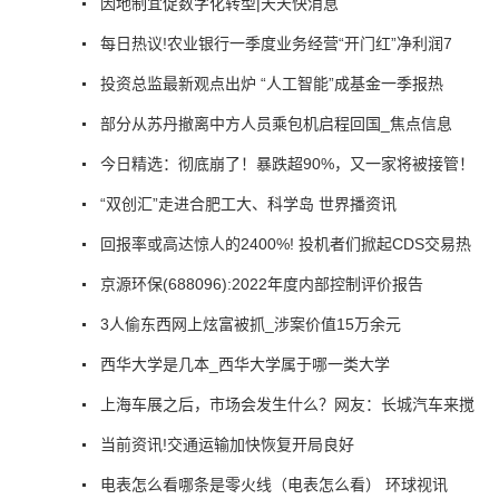
因地制宜促数字化转型|天天快消息
每日热议!农业银行一季度业务经营“开门红”净利润7
投资总监最新观点出炉 “人工智能”成基金一季报热
部分从苏丹撤离中方人员乘包机启程回国_焦点信息
今日精选：彻底崩了！暴跌超90%，又一家将被接管！
“双创汇”走进合肥工大、科学岛 世界播资讯
回报率或高达惊人的2400%! 投机者们掀起CDS交易热
京源环保(688096):2022年度内部控制评价报告
3人偷东西网上炫富被抓_涉案价值15万余元
西华大学是几本_西华大学属于哪一类大学
上海车展之后，市场会发生什么？网友：长城汽车来搅
当前资讯!交通运输加快恢复开局良好
电表怎么看哪条是零火线（电表怎么看） 环球视讯