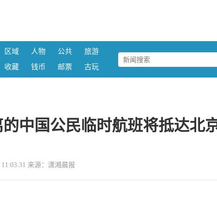
区域
人物
公共
旅游
收藏
钱币
邮票
古玩
离的中国公民临时航班将抵达北
29 11:03:31 来源：潇湘晨报