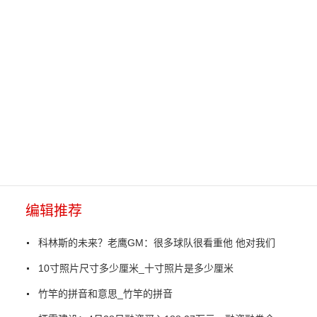
编辑推荐
科林斯的未来？老鹰GM：很多球队很看重他 他对我们
10寸照片尺寸多少厘米_十寸照片是多少厘米
竹竿的拼音和意思_竹竿的拼音