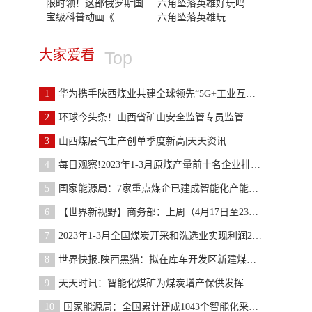
限时领！这部俄罗斯国
六角坠落英雄好玩吗
宝级科普动画《
六角坠落英雄玩
大家爱看
Top
1
华为携手陕西煤业共建全球领先“5G+工业互联网”智
2
环球今头条！山西省矿山安全监管专员监管煤矿情况表
3
山西煤层气生产创单季度新高|天天资讯
4
每日观察!2023年1-3月原煤产量前十名企业排名公布
5
国家能源局：7家重点煤企已建成智能化产能13.93亿吨
6
【世界新视野】商务部：上周（4月17日至23日）全国
7
2023年1-3月全国煤炭开采和洗选业实现利润2250.7亿
8
世界快报:陕西黑猫：拟在库车开发区新建煤化工循环
9
天天时讯：智能化煤矿为煤炭增产保供发挥关键作用
10
国家能源局：全国累计建成1043个智能化采煤工作面