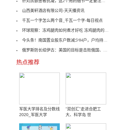
针对房颤患者抗凝，这2个用药细节一定要注意 天天
山西美轩酒店有限公司-天天播资讯
千瓦一个字怎么两个音_千瓦一个字-每日视点
环球观察：冻鸡腿肉如何煮才好吃 冻鸡腿肉的做法
今头条！南国置业股东户数减少84户，户均持股5.73万元
俄罗斯防长绍伊古：美国的目标是击败俄国、威胁中国
热点推荐
军医大学排名及分数线
“双创汇”走进合肥工
2020_军医大学
大、科学岛 世