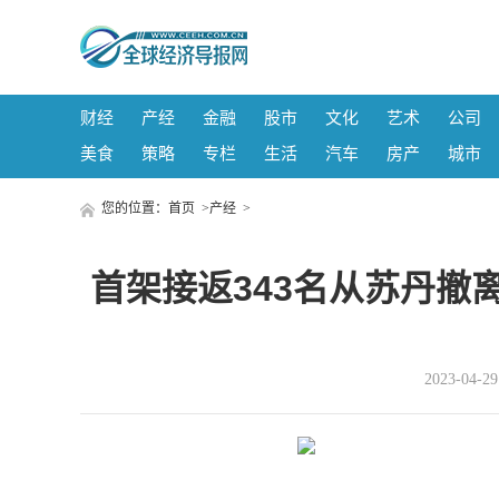
财经
产经
金融
股市
文化
艺术
公司
美食
策略
专栏
生活
汽车
房产
城市
您的位置：
首页
>
产经
>
首架接返343名从苏丹撤
2023-04-