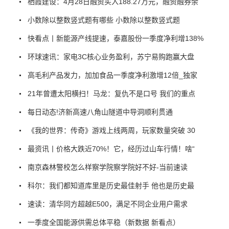
栖霞建设：4月28日融资买入188.27万元，融资融券余
小数除以整数竖式题有哪些 小数除以整数竖式题
快看点丨新能源产线提速，泰嘉股份一季度净利增138%
环球速讯：家电3C核心业务盈利，苏宁易购跑赢大盘
高毛利产品发力，加加食品一季度净利激增12倍_独家
21年曾遭太阳横扫！马龙：复仇不是口号 我们的重点
每日动态!济新高速八角山隧道中导洞顺利贯通
《我的世界：传奇》游戏上线两周，玩家数量突破 30
最资讯丨价格大跌近70%！它，经历过山车行情！啥“
南京森林警校怎么样察学院察学院好不好-当前速读
科尔：我们都知道库里是历史最佳射手 他也是历史最
速读：清华同方超越E500，满足不同企业用户需求
一季度全国能源供需总体平稳（新数据 新看点）