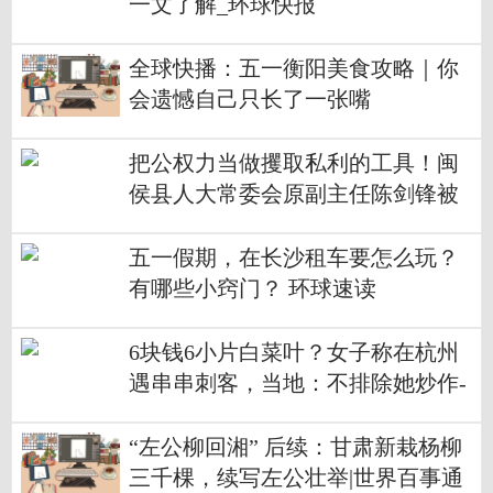
一文了解_环球快报
全球快播：五一衡阳美食攻略｜你
会遗憾自己只长了一张嘴
把公权力当做攫取私利的工具！闽
侯县人大常委会原副主任陈剑锋被
开除党籍|每日资讯
五一假期，在长沙租车要怎么玩？
有哪些小窍门？ 环球速读
6块钱6小片白菜叶？女子称在杭州
遇串串刺客，当地：不排除她炒作-
全球报道
“左公柳回湘” 后续：甘肃新栽杨柳
三千棵，续写左公壮举|世界百事通