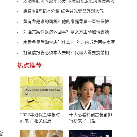
太阳客胜湖人扳平比分 浓眉因左腹股沟拉伤离场
惠普4核笔记本介绍 红色背光键盘外观大气
黄有龙是谁的司机？他的家庭背景一直被保护的很好
刘强东案件是怎么回事？是女方主动邀请去她的公寓
水煮鱼皇后淘宝店叫什么?一年之内成为两钻卖家
打征信报告必须本人去吗？代理人需要携带相关资料
热点推荐
2022年残保金申报时
十大必看韩剧古装剧排
间来了 相关优惠
行榜来了 《哲
管