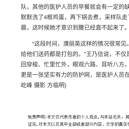
队，其他的医护人员的早餐就会有一定的
默默洗了4框鸡蛋，再下锅去煮，采样队走
晨，这时候她才意识到腰已经直不起来了
“这段时间，濮丽英这样的情况很常见
给他们送药都是打包的。”王乃信说，不仅
回穿梭、忙里忙外，眼观六路、耳听八方
更是一张坚实有力的防护网，是医护人员在前
屹峰 摄影 方临明)
标签：
浙江省肿瘤医院
照护患者
把办公室当寝室
把医