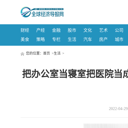
财经
产经
金融
股市
文化
艺术
公司
美食
策略
专栏
生活
汽车
房产
城市
您的位置：
首页
>
生活
>
把办公室当寝室把医院当成
2022-04-