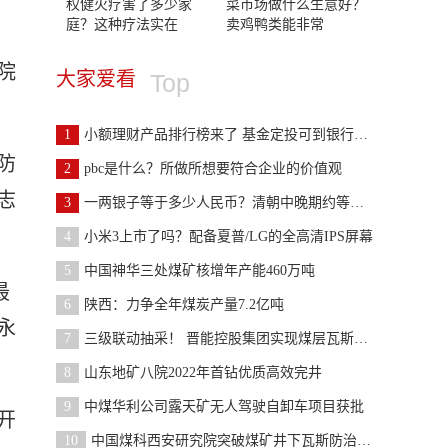
权健火疗害了多少家
菜市场做什么生意好？
庭？这种疗法实在
卖鸡鸭类能非常
院
大家爱看
Top
1
小额理财产品排行榜来了 基金定投可到银行兑换实物
防
2
pbc是什么？所做所想要符合企业的价值观
志
3
一两银子等于多少人民币？清朝中晚期约等于150—220
4
小米3上市了吗？配备夏普/LG的全高清IPS屏幕
5
中国神华三处煤矿核增年产能460万吨
最
6
陕西：力争全年煤炭产量7.2亿吨
永
7
三级联动抽采！ 晋能控股集团实现煤层瓦斯治理“新
8
山东地矿八院2022年首钻优质高效完井
9
中煤华利公司露天矿无人驾驶自卸车项目获批
开
10
中国煤科西安研究院突破煤矿井下瓦斯防治无人化关键