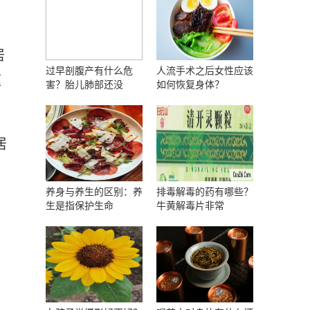
居
过早剖腹产有什么危
人流手术之后女性应该
速
害？胎儿肺部还没
如何恢复身体？
居
养身与养生的区别：养
排毒解毒的药有哪些？
生是指保护生命
牛黄解毒片非常
商