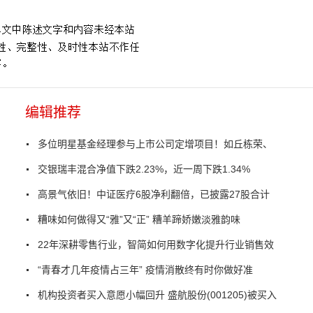
编辑推荐
多位明星基金经理参与上市公司定增项目！如丘栋荣、
交银瑞丰混合净值下跌2.23%，近一周下跌1.34%
高景气依旧！中证医疗6股净利翻倍，已披露27股合计
糟味如何做得又“雅”又“正” 糟羊蹄娇嫩淡雅韵味
22年深耕零售行业，智简如何用数字化提升行业销售效
“青春才几年疫情占三年” 疫情消散终有时你做好准
机构投资者买入意愿小幅回升 盛航股份(001205)被买入