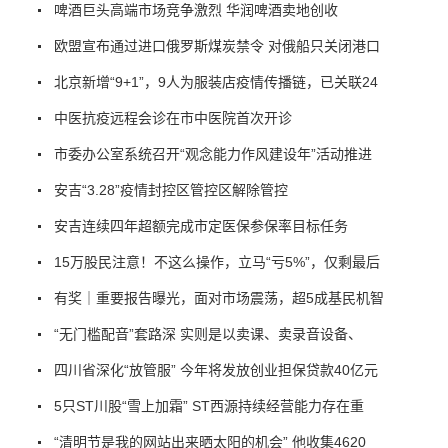
啤酒巨头高端市场竞争激烈 华润啤酒卖地创收
欧盟宣布通过进口俄罗斯煤炭禁令 对俄船只关闭港口
北京新增“9+1”，9人为服装店疫情传播链，已关联24
中医抗疫远程会诊在市中医院首次开诊
市委办公室系统召开“观念能力作风建设年”活动推进
安吉“3.28”疫情封控区管控区解除管控
安吉连续四年超额完成市定医保参保率目标任务
15万股民注意！不这么操作，立马“亏5%”，仅剩最后
有奖｜重要报告曝光，面对市场震荡，超5成基民机智
“无门槛配音”套路深 实则是以卖课、卖录音设备、
四川省深化“放管服” 今年将发放创业担保贷款40亿元
5只ST川股“雪上加霜” ST西源持续经营能力存在重
“清明节是我的网站出来晒太阳的机会” 他收集4620