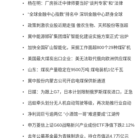
杨在明：厂房拆迁中律师要当好“谈判专家”和“法律
“全球金融中心指数”排名中 深圳金融中心跻身全球
政策刺激农业股近期走强 傲农生物、天邦股份等涨超
冀中能源邯矿集团煤矿智能化建设实施方案正式“出炉
加快全国矿山智能化，采掘工作面超800个29种煤矿机
美国最大煤炭出口企业：美无法取代俄向欧洲供应煤炭
山东：煤炭产量稳定在9500万吨 煤电装机1亿千瓦
冀中股份内蒙古公司开启电煤保供新通道
日媒：为跟上G7，日本计划限制俄罗斯煤炭进口，正急
迅蚁牵头划分无人机自动驾驶等级，再次助推行业自动
净利润巨亏逾两亿 “小酒馆一哥”难道要成“江湖传
申万菱信上证G60战略新兴产业成份ETF净值下跌2.12%
去年公募基金最为青睐制造业，持仓市值达4.7万亿元