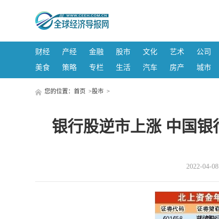
财经
产经
金融
股市
文化
艺术
公司
美食
策略
专栏
生活
汽车
房产
城市
您的位置：
首页
>
股市
>
银行股逆市上涨 中国银
2022-04-