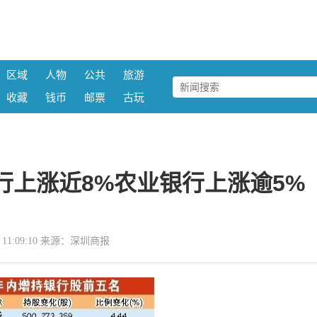
区域
人物
公共
旅游
收藏
钱币
邮票
古玩
行上涨近8%农业银行上涨逾5%
08 11:09:10 来源：深圳商报