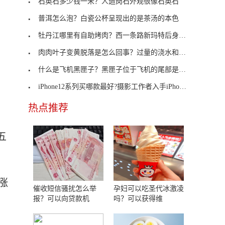
石英石多少钱一米？人造岗石外观很像石英石
普洱怎么泡？白瓷公杯呈现出的是茶汤的本色
牡丹江哪里有自助烤肉？西一条路新玛特后身高丽雅烤
肉肉叶子变黄脱落是怎么回事？过量的浇水和施肥
什么是飞机黑匣子？黑匣子位于飞机的尾部是什么原理
iPhone12系列买哪款最好?摄影工作者入手iPhone 12 Pro Max
热点推荐
五
涨
催收短信骚扰怎么举
孕妇可以吃圣代冰激凌
报？可以向贷款机
吗？可以获得维
，