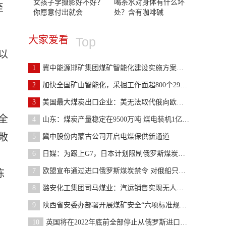
女孩子学摄影好不好？
喝茶水对身体有什么坏
至
你愿意付出就会
处？含有咖啡碱
大家爱看
Top
以
1
冀中能源邯矿集团煤矿智能化建设实施方案正式“出炉
2
加快全国矿山智能化，采掘工作面超800个29种煤矿机
3
美国最大煤炭出口企业：美无法取代俄向欧洲供应煤炭
全
4
山东：煤炭产量稳定在9500万吨 煤电装机1亿千瓦
敞
5
冀中股份内蒙古公司开启电煤保供新通道
6
日媒：为跟上G7，日本计划限制俄罗斯煤炭进口，正急
7
欧盟宣布通过进口俄罗斯煤炭禁令 对俄船只关闭港口
陈
8
潞安化工集团司马煤业：汽运销售实现无人值守
9
陕西省安委办部署开展煤矿安全“六项标准规定”及防
10
英国将在2022年底前全部停止从俄罗斯进口煤炭