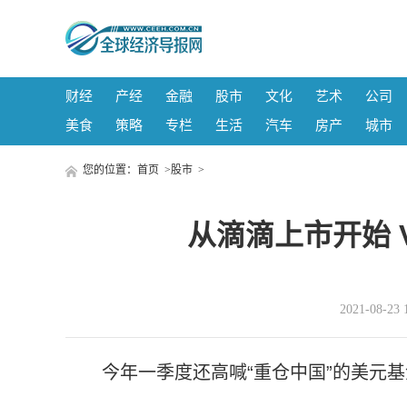
财经
产经
金融
股市
文化
艺术
公司
美食
策略
专栏
生活
汽车
房产
城市
您的位置：
首页
>
股市
>
从滴滴上市开始 
2021-08-
今年一季度还高喊“重仓中国”的美元