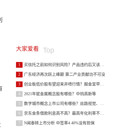
利
。
大家爱看
Top
1
买信托之前如何识别风险？产品违约后又该如何维权？
2
广东经济再次跃上峰巅 第二产业贡献功不可没
3
创业板低价股有望迎来井喷行情？掘金宜早不宜迟
有
4
2021年铌金属概念股有哪些？中钨高新等
5
数字城市概念上市公司有哪些？丝路视觉、城地香江等
6
京东金条借款利息高不高？最高年化利率不超过36%
7
N闻泰转上市分析 中签率4.40%没有担保
求