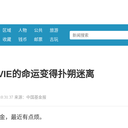
区域
人物
公共
旅游
收藏
钱币
邮票
古玩
VIE的命运变得扑朔迷离
23 10:31:37 来源：中国基金报
基金，最近有点烦。