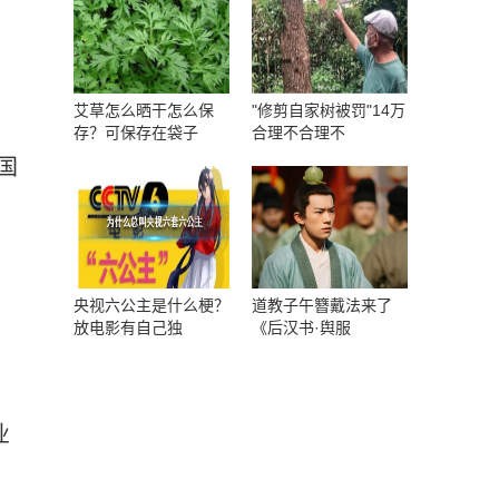
艾草怎么晒干怎么保
"修剪自家树被罚"14万
存？可保存在袋子
合理不合理不
国
央视六公主是什么梗？
道教子午簪戴法来了
放电影有自己独
《后汉书·舆服
业