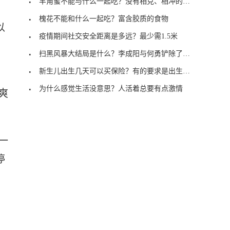
羊角蜜不能与什么一起吃？没有相克、相冲的现象
槐花不能和什么一起吃？富含胶质的食物
以
疫情期间社交安全距离是多远？最少需1.5米
扫黑风暴大结局是什么？李成阳与何勇铲除了内鬼
新生儿出生几天可以买保险？有的要求是出生28天
为什么感觉生活没意思？人活着总要有点激情
爽
一
停