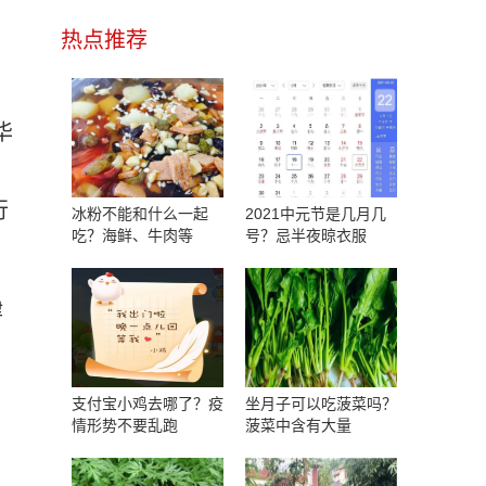
热点推荐
华
行
冰粉不能和什么一起
2021中元节是几月几
吃？海鲜、牛肉等
号？忌半夜晾衣服
律
支付宝小鸡去哪了？疫
坐月子可以吃菠菜吗？
情形势不要乱跑
菠菜中含有大量