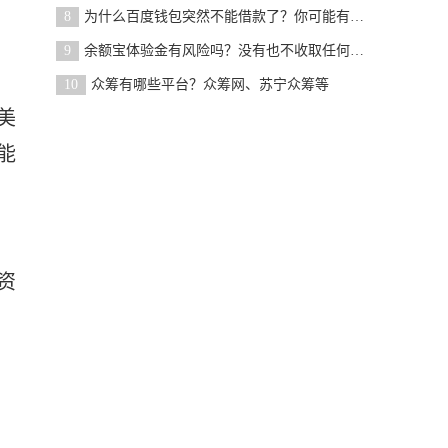
8
为什么百度钱包突然不能借款了？你可能有不良行为
9
余额宝体验金有风险吗？没有也不收取任何费用
10
众筹有哪些平台？众筹网、苏宁众筹等
美
能
资