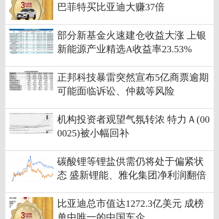
巴菲特买比亚迪大赚37倍
部分新基金火速建仓收益大涨 上银
新能源产业精选A收益率23.53%
正邦科技暴雷突然宣布5亿商票逾期
可能面临诉讼、仲裁等风险
机构投资者观望气氛转浓 特力Ａ(00
0025)被小幅回补
碳酸锂等锂盐供需仍将处于偏紧状
态 盛新锂能、雅化集团净利润翻倍
增长
比亚迪总市值达1272.3亿美元 成榜
单中唯一的中国车企