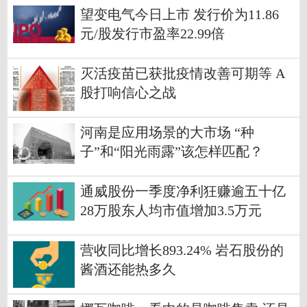
望变电气今日上市 发行价为11.86
元/股发行市盈率22.99倍
灭活疫苗已获批疫情改善可期等 A
股打响信心之战
河南是应用场景的大市场 “种
子”和“阳光雨露”该怎样匹配？
通威股份一季度净利狂赚逾五十亿
28万股东人均市值增加3.5万元
营收同比增长893.24% 岩石股份的
酱酒还能热多久