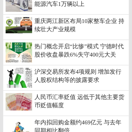
能源汽车1万辆以上
重庆两江新区布局10家整车企业 持
续壮大产业规模
热门概念开启“比惨”模式 宁德时代
股价收盘暴跌6%失守400元大关
沪深交易所发布4项规则 增加发行
人股权结构等的披露要求
人民币汇率贬值 远低于其他主要货
币贬值幅度
年内拟回购金额约469亿元 与去年
同期相比翻倍