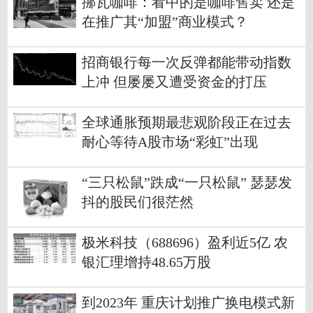
挪瓦咖啡：看中的是咖啡售卖 还是
在推广其“加盟”商业模式？
招商银行每一次反弹都能带动指数
上冲 但屡屡又遭受资金的打压
全球通胀预期最悲观阶段正在过去
耐心等待A股市场“彩虹”出现
“三只松鼠”跌成“一只松鼠” 瑟瑟发
抖的股民们很茫然
极米科技（688696）盈利近5亿 农
银汇理增持48.65万股
到2023年 重庆计划推广换电模式新