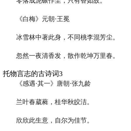
零落成泥碾作尘，只有香如故。
《白梅》元朝·王冕
冰雪林中著此身，不同桃李混芳尘。
忽然一夜清香发，散作乾坤万里春。
托物言志的古诗词3
《感遇·其一》唐朝·张九龄
兰叶春葳蕤，桂华秋皎洁。
欣欣此生意，自尔为佳节。