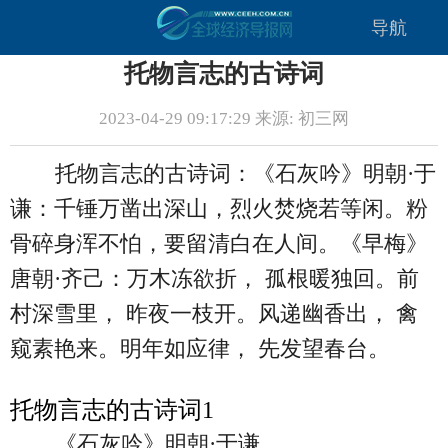
导航
托物言志的古诗词
2023-04-29 09:17:29 来源: 初三网
托物言志的古诗词：《石灰吟》明朝·于
谦：千锤万凿出深山，烈火焚烧若等闲。粉
骨碎身浑不怕，要留清白在人间。《早梅》
唐朝·齐己：万木冻欲折， 孤根暖独回。前
村深雪里， 昨夜一枝开。风递幽香出， 禽
窥素艳来。明年如应律， 先发望春台。
托物言志的古诗词1
《石灰吟》明朝·于谦