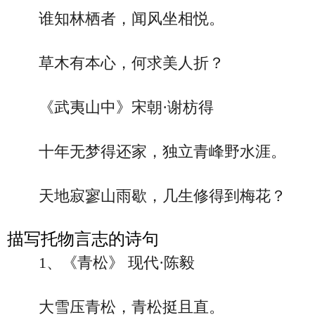
谁知林栖者，闻风坐相悦。
草木有本心，何求美人折？
《武夷山中》宋朝·谢枋得
十年无梦得还家，独立青峰野水涯。
天地寂寥山雨歇，几生修得到梅花？
描写托物言志的诗句
1、《青松》 现代·陈毅
大雪压青松，青松挺且直。