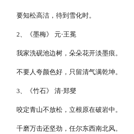
要知松高洁，待到雪化时。
2、《墨梅》 元·王冕
我家洗砚池边树，朵朵花开淡墨痕。
不要人夸颜色好，只留清气满乾坤。
3、《竹石》 清·郑燮
咬定青山不放松，立根原在破岩中。
千磨万击还坚劲，任尔东西南北风。