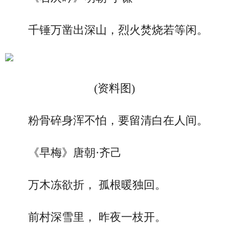
千锤万凿出深山，烈火焚烧若等闲。
(资料图)
粉骨碎身浑不怕，要留清白在人间。
《早梅》唐朝·齐己
万木冻欲折， 孤根暖独回。
前村深雪里， 昨夜一枝开。