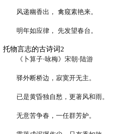
风递幽香出， 禽窥素艳来。
明年如应律， 先发望春台。
托物言志的古诗词2
《卜算子·咏梅》宋朝·陆游
驿外断桥边，寂寞开无主。
已是黄昏独自愁，更著风和雨。
无意苦争春，一任群芳妒。