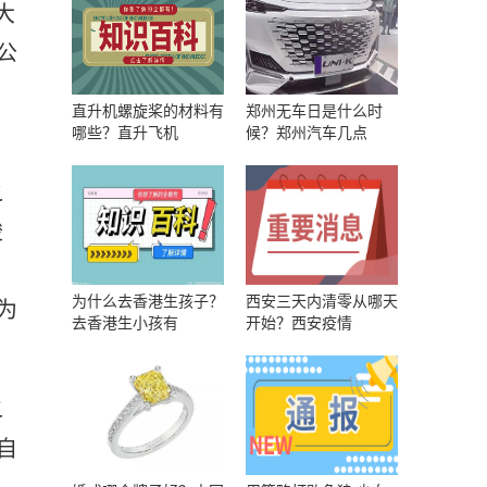
大
公
直升机螺旋桨的材料有
郑州无车日是什么时
哪些？直升飞机
候？郑州汽车几点
之
竣
为什么去香港生孩子？
西安三天内清零从哪天
为
去香港生小孩有
开始？西安疫情
二
自