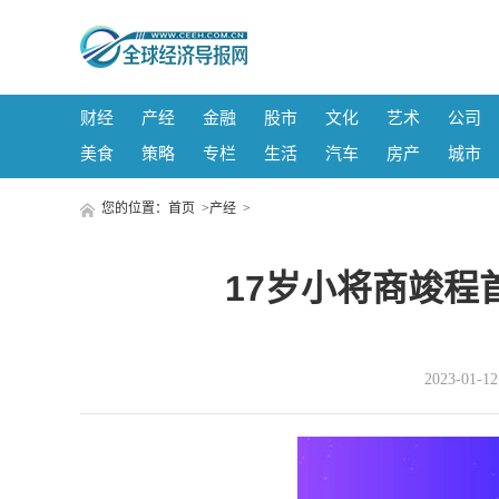
财经
产经
金融
股市
文化
艺术
公司
美食
策略
专栏
生活
汽车
房产
城市
您的位置：
首页
>
产经
>
17岁小将商竣程
2023-01-