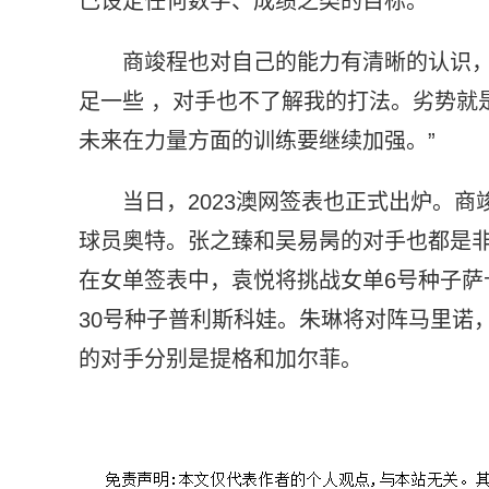
己设定任何数字、成绩之类的目标。”
商竣程也对自己的能力有清晰的认识，
足一些 ，对手也不了解我的打法。劣势就
未来在力量方面的训练要继续加强。”
当日，2023澳网签表也正式出炉。
球员奥特。张之臻和吴易昺的对手也都是
在女单签表中，袁悦将挑战女单6号种子萨
30号种子普利斯科娃。朱琳将对阵马里诺
的对手分别是提格和加尔菲。
标签：
职业生涯
职业球员
最后阶段
职业赛事
人民日报