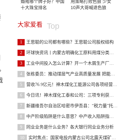
婚戒哪个牌子好？中国
用策略打败色狼 少女
十大珠宝排名
10声大哥喊退色狼
要
大家爱看
Top
，
1
王思聪的公司都有哪些？王思聪公司股权结构
2
环球快资讯丨内蒙古明确化工原料用煤分类出让范围和
国
3
工业中间投入怎么计算？开一个木屑生产厂需要投入多
。
4
张栋委员：推动煤层气产业高质量发展 把能源安全饭
战
5
营收76.9亿元！神木煤化工能源公司各项经营指标创历
6
今日讯！神木煤化工泰和公司：三项专利获得国家实用
7
新疆维吾尔自治区哈密市伊吾县：“税力量”托举煤化
8
中产阶级陷阱是什么意思？中产收入陷阱指的是什么？
9
同业业务是什么业务？各大银行同业业务分析
10
实时焦点：国家电投内蒙古公司北露天煤矿智能生产调