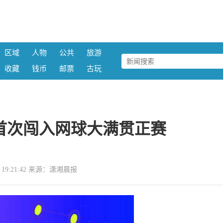
区域
人物
公共
旅游
收藏
钱币
邮票
古玩
首次闯入网球大满贯正赛
12 19:21:42 来源：潇湘晨报