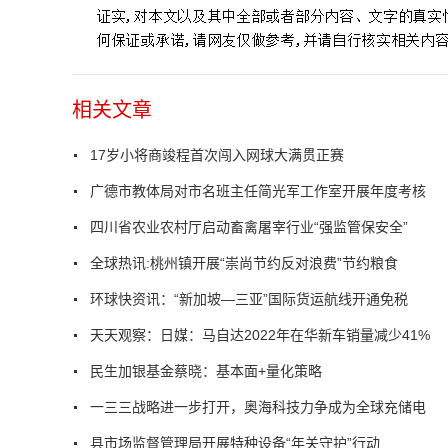
相关文章
17岁小将商竣程首次闯入网球大满贯正赛
广德市教体局对市名班主任简光军工作室开展年度考核
四川省农业农村厅启动畜禽屠宰行业“强监管保安全”
全球热讯:桃州镇开展“崇尚节约反对浪费”节约粮食
环球快资讯：“新加坡—三亚”国际货运航线开通免税
天天观察：日媒：马自达2022年在华新车销量减少41%
民生加银基金蔡晓：基本面+量化策略
一三三战略进一步打开，奥海科技力争成为全球充储电
县市场监督管理局开展特种设备“年关守护”行动