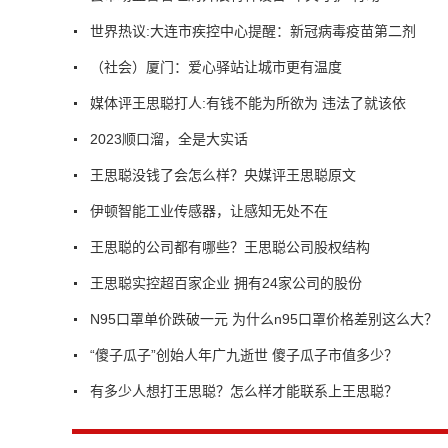
世界热议:大连市疾控中心提醒：新冠病毒疫苗第二剂
（社会）厦门：爱心驿站让城市更有温度
媒体评王思聪打人:有钱不能为所欲为 违法了就该依
2023顺口溜，全是大实话
王思聪没钱了会怎么样？央媒评王思聪原文
伊顿智能工业传感器，让感知无处不在
王思聪的公司都有哪些？王思聪公司股权结构
王思聪实控超百家企业 拥有24家公司的股份
N95口罩单价跌破一元 为什么n95口罩价格差别这么大？
“傻子瓜子”创始人年广九逝世 傻子瓜子市值多少？
有多少人想打王思聪？怎么样才能联系上王思聪？