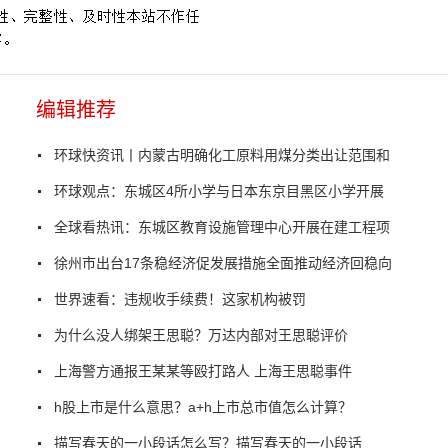
编辑推荐
环球快资讯丨内蒙古明确化工原料用煤分类出让范围和
环球观点：东城区4所小学与日本东京目黑区小学开展
全球看热讯：东城区教育设施管理中心开展在建工程项
徐州市出台17条稳经济促发展措施全面推动经济回稳向
世界速看：违规收手续费！这家机构被罚
为什么没人绑架王思聪？万达内部对王思聪评价
上海警方通报王某某等殴打路人 上海王思聪事件
h股上市是什么意思？a+h上市总市值怎么计算？
描写春天的一小段话怎么写？描写春天的一小段话