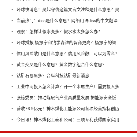
环球快消息！吴起守信这篇文言文注释是什么意思？吴
当前热门：diss是什么意思？网络用语diss的中文翻译
观察：怎样让假水变多？假水水太多怎么办？
环球播报:杨振宁和钱学森谁的智商更高？杨振宁的智
信用风险敞口是什么意思？信用风险敞口可以为零么？
黄金交叉是什么意思？黄金数字组合什么意思？
钴矿石哪里多？合纵科技钴矿最新消息
工业中间投入怎么计算？开一个木屑生产厂需要投入多
张栋委员：推动煤层气产业高质量发展 把能源安全饭
营收76.9亿元！神木煤化工能源公司各项经营指标创历
今日讯！神木煤化工泰和公司：三项专利获得国家实用