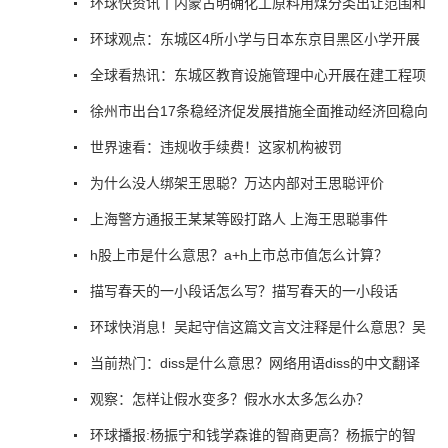
环球快资讯丨内蒙古明确化工原料用煤分类出让范围和
环球观点：东城区4所小学与日本东京目黑区小学开展
全球看热讯：东城区教育设施管理中心开展在建工程项
徐州市出台17条稳经济促发展措施全面推动经济回稳向
世界速看：违规收手续费！这家机构被罚
为什么没人绑架王思聪？万达内部对王思聪评价
上海警方通报王某某等殴打路人 上海王思聪事件
h股上市是什么意思？a+h上市总市值怎么计算？
描写春天的一小段话怎么写？描写春天的一小段话
环球快消息！吴起守信这篇文言文注释是什么意思？吴
当前热门：diss是什么意思？网络用语diss的中文翻译
观察：怎样让假水变多？假水水太多怎么办？
环球播报:杨振宁和钱学森谁的智商更高？杨振宁的智