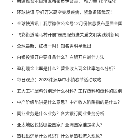
新疆维吾尔自治区哈密市伊吾县：“税力量”托举煤化
环球快讯:孕妇万米高空突发疾病，紧急备降武汉！
全球快资讯丨我厅微信公众号12月份信息发布量居全国
飞彩街道睦马村开展“志愿服务送关爱文明实践树新风
全球最新：红极一时！知名男明星退出
白银投资开户要准备什么？白银开户最佳方法
盈利现金比率是什么？营业收入现金比率怎么分析？
每日观点：2023涞源华中小镇春节活动攻略
五大工程塑料分别是什么材料？工程塑料和塑料的区别
中产阶级陷阱是什么意思？中产收入陷阱指的是什么？
同业业务是什么业务？各大银行同业业务分析
亚太地区包括哪些国家？亚洲国家谁是老大？
热钱出逃是什么意思？什么是热钱流入现象？