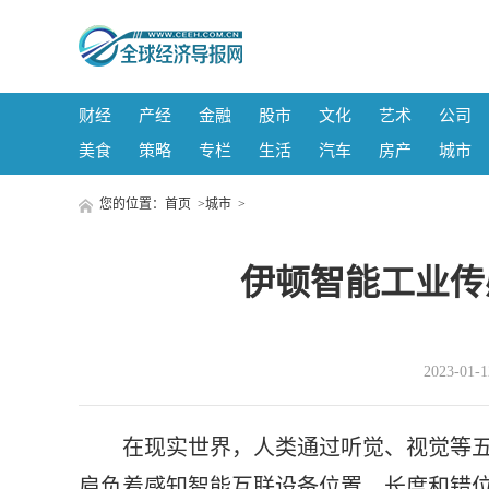
财经
产经
金融
股市
文化
艺术
公司
美食
策略
专栏
生活
汽车
房产
城市
您的位置：
首页
>
城市
>
伊顿智能工业传
2023-01
在现实世界，人类通过听觉、视觉等
肩负着感知智能互联设备位置、长度和错位