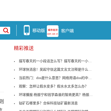
精彩推送
描写春天的一小段话怎么写？描写春天的一小段话
环球快消息！吴起守信这篇文言文注释是什么意思？吴
当前热门：diss是什么意思？网络用语diss的中文翻译
观察：怎样让假水变多？假水水太多怎么办？
环球播报:杨振宁和钱学森谁的智商更高？杨振宁的智
则
钴矿石哪里多？合纵科技钴矿最新消息
信