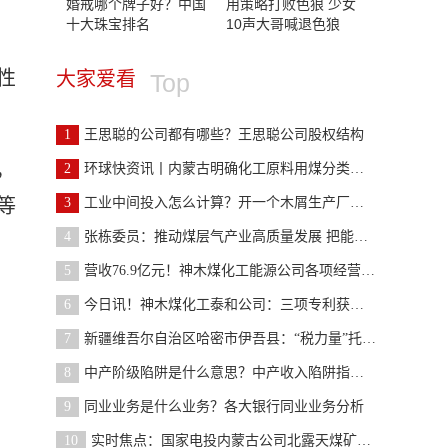
婚戒哪个牌子好？中国
用策略打败色狼 少女
十大珠宝排名
10声大哥喊退色狼
性
大家爱看
Top
1
王思聪的公司都有哪些？王思聪公司股权结构
，
2
环球快资讯丨内蒙古明确化工原料用煤分类出让范围和
等
3
工业中间投入怎么计算？开一个木屑生产厂需要投入多
4
张栋委员：推动煤层气产业高质量发展 把能源安全饭
5
营收76.9亿元！神木煤化工能源公司各项经营指标创历
6
今日讯！神木煤化工泰和公司：三项专利获得国家实用
7
新疆维吾尔自治区哈密市伊吾县：“税力量”托举煤化
。
8
中产阶级陷阱是什么意思？中产收入陷阱指的是什么？
9
同业业务是什么业务？各大银行同业业务分析
10
实时焦点：国家电投内蒙古公司北露天煤矿智能生产调