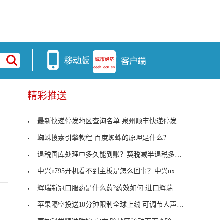
精彩推送
最新快递停发地区查询名单 泉州顺丰快递停发区域一
蜘蛛搜索引擎教程 百度蜘蛛的原理是什么？
退税国库处理中多久能到账？契税减半退税多久到账？
中兴n795开机看不到主板是怎么回事？中兴nx501黑屏
辉瑞新冠口服药是什么药?药效如何 进口辉瑞多少钱
苹果隔空投送10分钟限制全球上线 可调节人声和实时