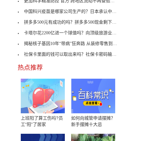
更加科学精准防控 官方:跨地区流动不再查验健康码
中国科兴疫苗是哪家公司生产的？日本承认中国科兴疫
拼多多500元有成功的吗？拼多多500现金剩下0.01怎么
卡塔尔花2200亿进一个球值吗？向顶级旅游业转型
揭秘核子基因10年“带病”狂奔路 从装修零售到核酸
社保卡里面的钱可以取出来吗？社保卡密码输3次错了
热点推荐
上班阳了算工伤吗?员
如何向城管申请摆摊？
工“阳”了居家
新手摆摊十大忌