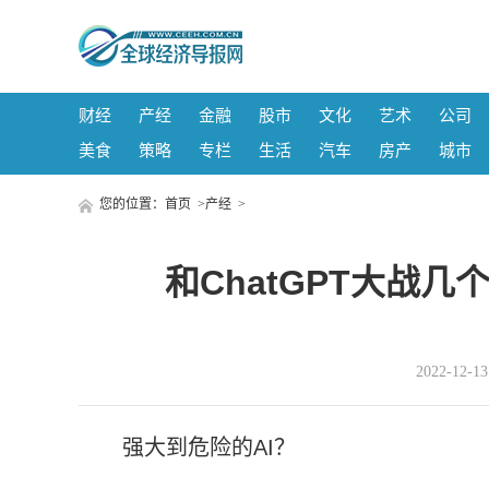
财经
产经
金融
股市
文化
艺术
公司
美食
策略
专栏
生活
汽车
房产
城市
您的位置：
首页
>
产经
>
和ChatGPT大战几
2022-12-
强大到危险的AI？