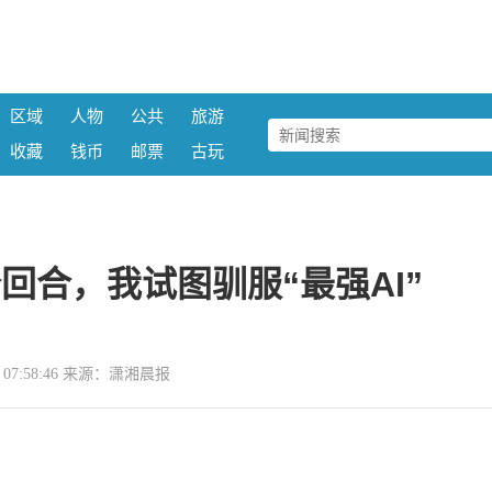
区域
人物
公共
旅游
收藏
钱币
邮票
古玩
个回合，我试图驯服“最强AI”
13 07:58:46 来源：潇湘晨报