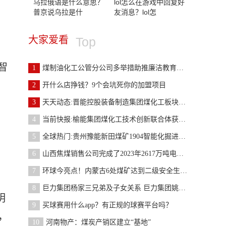
乌拉俄语是什么意思？
lol怎么在游戏中回复好
普京说乌拉是什
友消息？lol怎
，
大家爱看
Top
智
1
煤制油化工公管分公司多举措助推廉洁教育走深走实
2
开什么店挣钱？9个会坑死你的加盟项目
3
天天动态:晋能控股装备制造集团煤化工板块： 多举
4
当前快报:榆能集团煤化工技术创新联合体获批省级创
5
全球热门:贵州豫能新田煤矿1904智能化掘进工作面通
6
山西焦煤销售公司完成了2023年2617万吨电煤中长期合
7
环球今亮点！内蒙古6处煤矿达到二级安全生产标准化
8
巨力集团杨家三兄弟及子女关系 巨力集团姚军战是干
明
9
买球赛用什么app？有正规的球赛平台吗？
，
10
河南物产：煤炭产销区建立“基地”