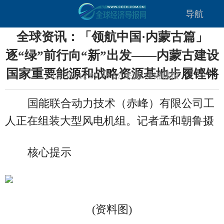
导航
全球资讯：「领航中国·内蒙古篇」
逐“绿”前行向“新”出发——内蒙古建设
国家重要能源和战略资源基地步履铿锵
2022-09-12 09:03:57 来源: 潇湘晨报
国能联合动力技术（赤峰）有限公司工
人正在组装大型风电机组。记者孟和朝鲁摄
核心提示
(资料图)