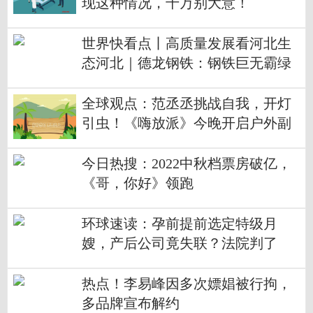
现这种情况，千万别大意！
世界快看点丨高质量发展看河北生
态河北｜德龙钢铁：钢铁巨无霸绿
色文化园
全球观点：范丞丞挑战自我，开灯
引虫！《嗨放派》今晚开启户外副
本
今日热搜：2022中秋档票房破亿，
《哥，你好》领跑
环球速读：孕前提前选定特级月
嫂，产后公司竟失联？法院判了
热点！李易峰因多次嫖娼被行拘，
多品牌宣布解约