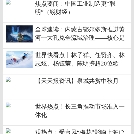
焦点要闻：中国工业制造更“聪
明”（锐财经）
全球速读：内蒙古鄂尔多斯推进黄
河十大孔兑全流域治理——核心是
减少泥沙入黄
世界快看点丨林子祥、任贤齐、林
志炫、杨钰莹、陈明携超20位歌
手，与你共度中秋花好月圆夜！
【天天报资讯】泉城共赏中秋月
世界热点！长三角推动市场准入一
体化
观热点：受台风“梅花”影响上海12