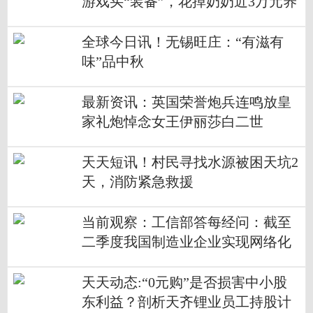
游戏买“装备”，花掉奶奶近3万元养
老钱
全球今日讯！无锡旺庄：“有滋有
味”品中秋
最新资讯：英国荣誉炮兵连鸣放皇
家礼炮悼念女王伊丽莎白二世
天天短讯！村民寻找水源被困天坑2
天，消防紧急救援
当前观察：工信部答每经问：截至
二季度我国制造业企业实现网络化
协同比例达到39.5%
天天动态:“0元购”是否损害中小股
东利益？剖析天齐锂业员工持股计