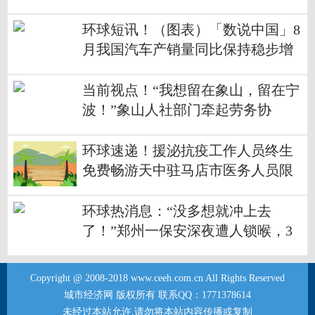
划：未来或“精准”达成考核指标
环球短讯！（图表）「数说中国」8
月我国汽车产销量同比保持稳步增
长
当前视点！“我想留在象山，留在宁
波！”象山人社部门牵起劳务协
作“山海情”
环球速递！援泌抗疫工作人员终生
免费畅游天中驻马店市医务人员限
时免费
环球热消息：“没多想就冲上去
了！”郑州一保安深夜遭人锁喉，3
名路人勇敢制止
Copyright @ 2008-2018 www.ceeh.com.cn All Rights Reserved
城市经济网 版权所有 联系QQ：1771378614
未经过本站允许,请勿将本站内容传播或复制