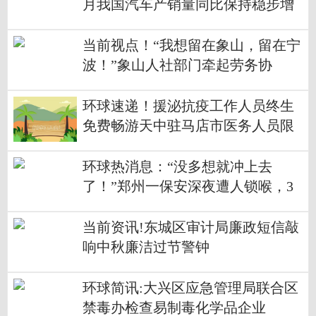
月我国汽车产销量同比保持稳步增
长
当前视点！“我想留在象山，留在宁
波！”象山人社部门牵起劳务协
作“山海情”
环球速递！援泌抗疫工作人员终生
免费畅游天中驻马店市医务人员限
时免费
环球热消息：“没多想就冲上去
了！”郑州一保安深夜遭人锁喉，3
名路人勇敢制止
当前资讯!东城区审计局廉政短信敲
响中秋廉洁过节警钟
环球简讯:大兴区应急管理局联合区
禁毒办检查易制毒化学品企业