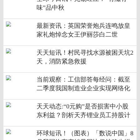
味”品中秋
最新资讯：英国荣誉炮兵连鸣放皇
家礼炮悼念女王伊丽莎白二世
天天短讯！村民寻找水源被困天坑2
天，消防紧急救援
当前观察：工信部答每经问：截至
二季度我国制造业企业实现网络化
协同比例达到39.5%
天天动态:“0元购”是否损害中小股
东利益？剖析天齐锂业员工持股计
划：未来或“精准”达成考核指标
环球短讯！（图表）「数说中国」8