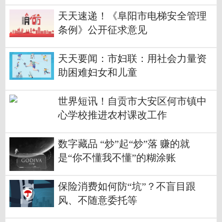
康产业园各方企业负责人共话合作
共谋发展
天天速递！《阜阳市电梯安全管理
条例》公开征求意见
天天要闻：市妇联：用社会力量资
助困难妇女和儿童
世界短讯！自贡市大安区何市镇中
心学校推进农村课改工作
数字藏品 “炒”起“炒”落 赚的就
是“你不懂我不懂”的糊涂账
保险消费如何防“坑”？不盲目跟
风、不随意委托等