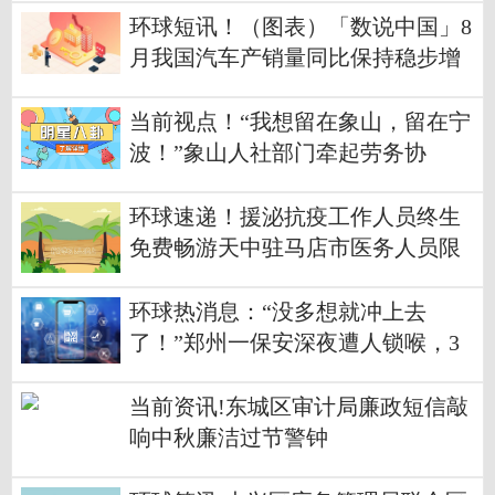
环球短讯！（图表）「数说中国」8
月我国汽车产销量同比保持稳步增
长
当前视点！“我想留在象山，留在宁
波！”象山人社部门牵起劳务协
作“山海情”
环球速递！援泌抗疫工作人员终生
免费畅游天中驻马店市医务人员限
时免费
环球热消息：“没多想就冲上去
了！”郑州一保安深夜遭人锁喉，3
名路人勇敢制止
当前资讯!东城区审计局廉政短信敲
响中秋廉洁过节警钟