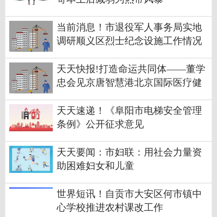
当前消息！市退役军人事务局实地
调研顺义区烈士纪念设施工作情况
天天快报!打造命运共同体——董学
忠会见京唐智慧港北京国际医疗健
康产业园各方企业负责人共话合作
共谋发展
天天速递！《阜阳市电梯安全管理
条例》公开征求意见
天天要闻：市妇联：用社会力量资
助困难妇女和儿童
世界短讯！自贡市大安区何市镇中
心学校推进农村课改工作