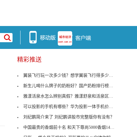
精彩推送
翼装飞行玩一次多少钱？想学翼装飞行得多少钱有人知
新生儿喝什么牌子的奶粉好？国产奶粉排行榜10强
雅漾活泉水怎么辨别真假？雅漾舒泉和活泉区别大不大
可以投影的手机有哪些？华为投影一体手机价格是多少
刘纪鹏简介来了 刘纪鹏讲股市完整版你有没有？
中国最贵的香烟前十名 和天下尊尚5000香烟14000元一条