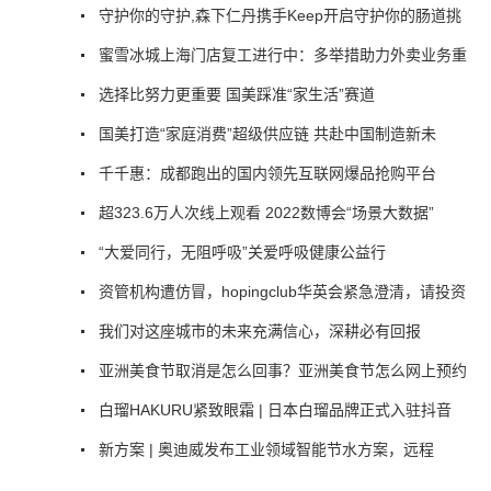
守护你的守护,森下仁丹携手Keep开启守护你的肠道挑
蜜雪冰城上海门店复工进行中：多举措助力外卖业务重
选择比努力更重要 国美踩准“家生活”赛道
国美打造“家庭消费”超级供应链 共赴中国制造新未
千千惠：成都跑出的国内领先互联网爆品抢购平台
超323.6万人次线上观看 2022数博会“场景大数据”
“大爱同行，无阻呼吸”关爱呼吸健康公益行
资管机构遭仿冒，hopingclub华英会紧急澄清，请投资
我们对这座城市的未来充满信心，深耕必有回报
亚洲美食节取消是怎么回事？亚洲美食节怎么网上预约
白瑠HAKURU紧致眼霜 | 日本白瑠品牌正式入驻抖音
新方案 | 奥迪威发布工业领域智能节水方案，远程