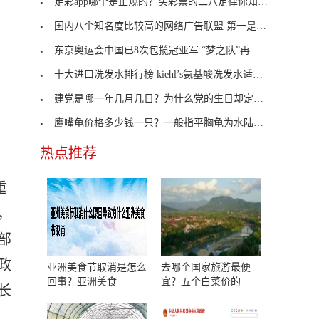
足彩app哪个是正规的？买彩票的二八定律你知道吗？
国内八个知名度比较高的网络广告联盟 第一是第三方
东京奥运会中国已8次包揽冠亚军 “梦之队”再夺金
十大进口洗发水排行榜 kiehl’s氨基酸洗发水适合女
建党是哪一年几月几日？为什么党的生日却定在7月1日
鹰嘴龟价格多少钱一只？一般指平胸龟为水陆两栖动物
热点推荐
重
，
部
政
亚洲美食节取消是怎么
去哪个国家旅游最便
回事？亚洲美食
宜？五个白菜价的
长