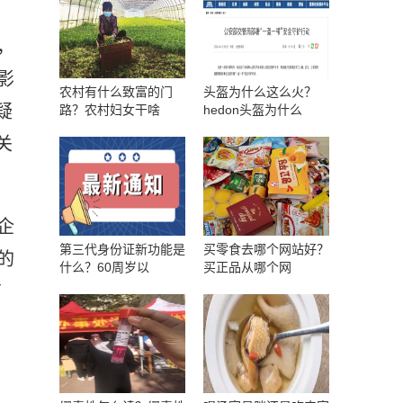
，
影
农村有什么致富的门
头盔为什么这么火？
疑
路？农村妇女干啥
hedon头盔为什么
关
企
第三代身份证新功能是
买零食去哪个网站好？
的
什么？60周岁以
买正品从哪个网
有