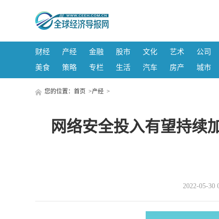
财经
产经
金融
股市
文化
艺术
公司
美食
策略
专栏
生活
汽车
房产
城市
您的位置：
首页
>
产经
>
网络安全投入有望持续加
2022-05-