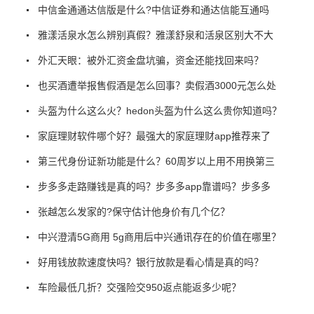
中信金通通达信版是什么?中信证券和通达信能互通吗
雅漾活泉水怎么辨别真假？雅漾舒泉和活泉区别大不大
外汇天眼：被外汇资金盘坑骗，资金还能找回来吗？
也买酒遭举报售假酒是怎么回事？卖假酒3000元怎么处
头盔为什么这么火？hedon头盔为什么这么贵你知道吗？
家庭理财软件哪个好？最强大的家庭理财app推荐来了
第三代身份证新功能是什么？60周岁以上用不用换第三
步多多走路赚钱是真的吗？步多多app靠谱吗？步多多
张越怎么发家的?保守估计他身价有几个亿？
中兴澄清5G商用 5g商用后中兴通讯存在的价值在哪里？
好用钱放款速度快吗？银行放款是看心情是真的吗？
车险最低几折？交强险交950返点能返多少呢？