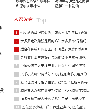
缪毒株怎么读？缪毒株
喝汤容易胖还是吃肉容
和德尔塔毒株谁
易胖？十种刮油
大家爱看
1
Top
继
1
也买酒遭举报售假酒是怎么回事？卖假酒3000元怎么处
2
步多多走路赚钱是真的吗？步多多app靠谱吗？步多多
3
适合在乡镇开的加工厂有哪些？家庭作坊100个项目来了
据
4
县城做什么生意好？县城稀缺小生意有哪些你知道吗？
5
中国经济三大支柱产业是什么？中国经济的第一支柱产
6
买手机去哪个网站好？1元钱抢购手机是真的吗？
7
爱马仕皮带专柜价格多少钱? 爱马仕皮带价格一览表
投
8
腾讯五大总部在哪里？传说中马化腾所在的39层长啥样
全
9
加多宝和王老吉什么关系？王老吉商标权属于广药集团
10
蛋氨酸多少钱一斤？养殖业离不开蛋氨酸是真的吗？