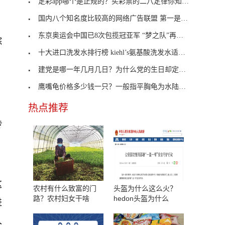
足彩app哪个是正规的？买彩票的二八定律你知道吗？
国内八个知名度比较高的网络广告联盟 第一是第三方
的
东京奥运会中国已8次包揽冠亚军 “梦之队”再夺金
综
十大进口洗发水排行榜 kiehl’s氨基酸洗发水适合女
建党是哪一年几月几日？为什么党的生日却定在7月1日
鹰嘴龟价格多少钱一只？一般指平胸龟为水陆两栖动物
热点推荐
专
这
农村有什么致富的门
头盔为什么这么火？
路？农村妇女干啥
hedon头盔为什么
进
久