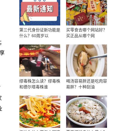
第三代身份证新功能是
买零食去哪个网站好？
；
什么？60周岁以
买正品从哪个网
；
享
缪毒株怎么读？缪毒株
喝汤容易胖还是吃肉容
和德尔塔毒株谁
易胖？十种刮油
时
家
业