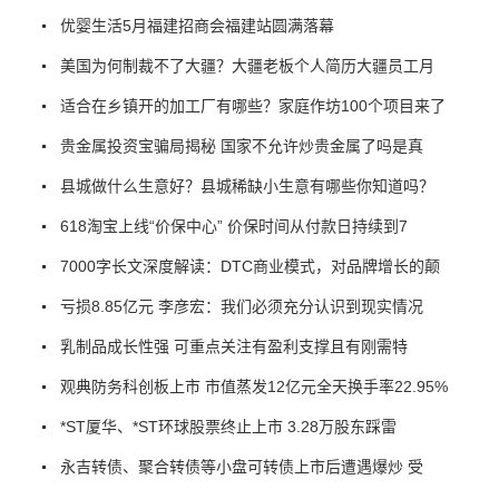
优婴生活5月福建招商会福建站圆满落幕
美国为何制裁不了大疆？大疆老板个人简历大疆员工月
适合在乡镇开的加工厂有哪些？家庭作坊100个项目来了
贵金属投资宝骗局揭秘 国家不允许炒贵金属了吗是真
县城做什么生意好？县城稀缺小生意有哪些你知道吗？
618淘宝上线“价保中心” 价保时间从付款日持续到7
7000字长文深度解读：DTC商业模式，对品牌增长的颠
亏损8.85亿元 李彦宏：我们必须充分认识到现实情况
乳制品成长性强 可重点关注有盈利支撑且有刚需特
观典防务科创板上市 市值蒸发12亿元全天换手率22.95%
*ST厦华、*ST环球股票终止上市 3.28万股东踩雷
永吉转债、聚合转债等小盘可转债上市后遭遇爆炒 受