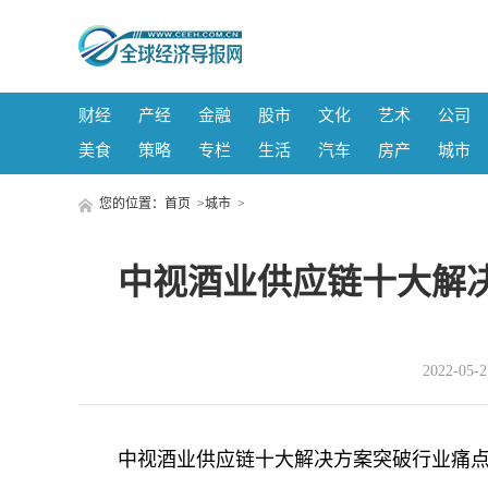
财经
产经
金融
股市
文化
艺术
公司
美食
策略
专栏
生活
汽车
房产
城市
您的位置：
首页
>
城市
>
中视酒业供应链十大解
2022-05
中视酒业供应链十大解决方案突破行业痛点