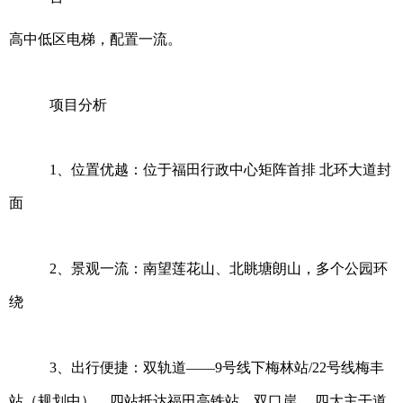
高中低区电梯，配置一流。
项目分析
1、位置优越：位于福田行政中心矩阵首排 北环大道封
面
2、景观一流：南望莲花山、北眺塘朗山，多个公园环
绕
3、出行便捷：双轨道——9号线下梅林站/22号线梅丰
站（规划中），四站抵达福田高铁站，双口岸 ，四大主干道