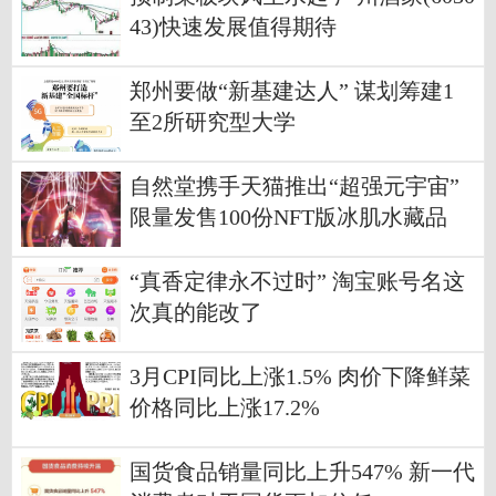
43)快速发展值得期待
郑州要做“新基建达人” 谋划筹建1
至2所研究型大学
自然堂携手天猫推出“超强元宇宙”
限量发售100份NFT版冰肌水藏品
“真香定律永不过时” 淘宝账号名这
次真的能改了
3月CPI同比上涨1.5% 肉价下降鲜菜
价格同比上涨17.2%
国货食品销量同比上升547% 新一代