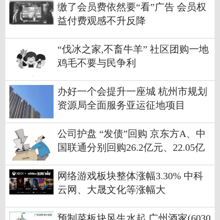
缴了会员费依然要“看”广告 会员权
益付费观感不升反降
“伐冰之家,不畜牛羊” 社区团购一地
鸡毛不要与民争利
办好一个会提升一座城 杭州市规划
资源局全面服务亚运征地项目
公司护盘 “发债”回购 京东方A、中
国联通分别回购26.2亿元、22.05亿
元
网络游戏板块整体涨幅3.30% 中科
云网、大晟文化等涨幅大
预制菜板块风生水起 广州酒家(6030