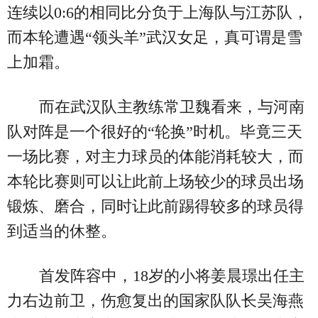
连续以0:6的相同比分负于上海队与江苏队，
而本轮遭遇“领头羊”武汉女足，真可谓是雪
上加霜。
而在武汉队主教练常卫魏看来，与河南
队对阵是一个很好的“轮换”时机。毕竟三天
一场比赛，对主力球员的体能消耗较大，而
本轮比赛则可以让此前上场较少的球员出场
锻炼、磨合，同时让此前踢得较多的球员得
到适当的休整。
首发阵容中，18岁的小将姜晨璟出任主
力右边前卫，伤愈复出的国家队队长吴海燕