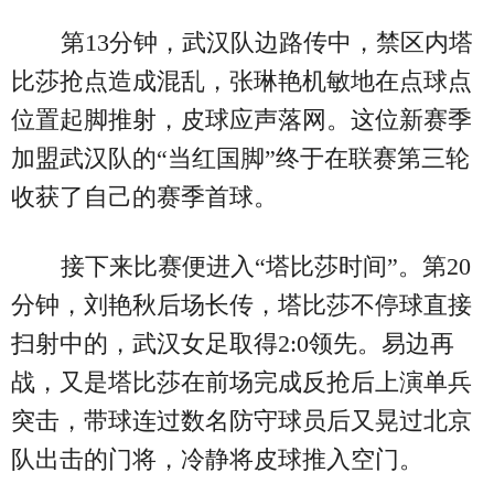
第13分钟，武汉队边路传中，禁区内塔
比莎抢点造成混乱，张琳艳机敏地在点球点
位置起脚推射，皮球应声落网。这位新赛季
加盟武汉队的“当红国脚”终于在联赛第三轮
收获了自己的赛季首球。
接下来比赛便进入“塔比莎时间”。第20
分钟，刘艳秋后场长传，塔比莎不停球直接
扫射中的，武汉女足取得2:0领先。易边再
战，又是塔比莎在前场完成反抢后上演单兵
突击，带球连过数名防守球员后又晃过北京
队出击的门将，冷静将皮球推入空门。