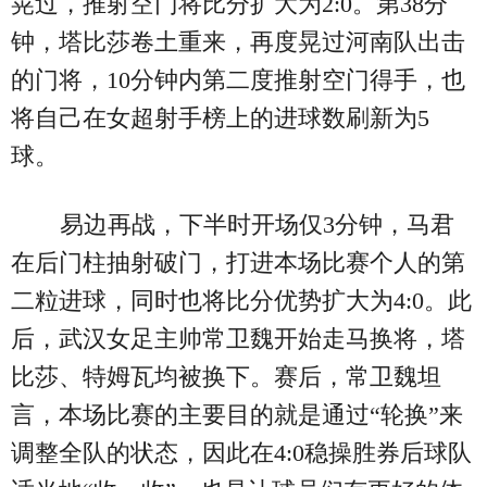
晃过，推射空门将比分扩大为2:0。第38分
钟，塔比莎卷土重来，再度晃过河南队出击
的门将，10分钟内第二度推射空门得手，也
将自己在女超射手榜上的进球数刷新为5
球。
易边再战，下半时开场仅3分钟，马君
在后门柱抽射破门，打进本场比赛个人的第
二粒进球，同时也将比分优势扩大为4:0。此
后，武汉女足主帅常卫魏开始走马换将，塔
比莎、特姆瓦均被换下。赛后，常卫魏坦
言，本场比赛的主要目的就是通过“轮换”来
调整全队的状态，因此在4:0稳操胜券后球队