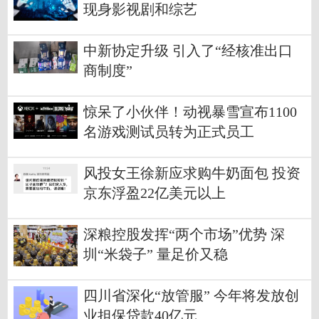
现身影视剧和综艺
中新协定升级 引入了“经核准出口
商制度”
惊呆了小伙伴！动视暴雪宣布1100
名游戏测试员转为正式员工
风投女王徐新应求购牛奶面包 投资
京东浮盈22亿美元以上
深粮控股发挥“两个市场”优势 深
圳“米袋子” 量足价又稳
四川省深化“放管服” 今年将发放创
业担保贷款40亿元