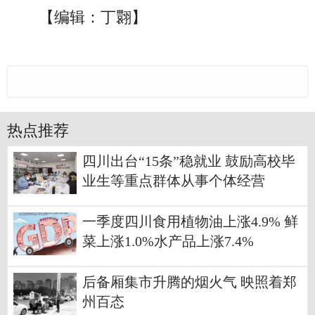
【编辑：丁翾】
热点推荐
四川出台“15条”稳就业 鼓励高校毕
业生等重点群体从事个体经营
一季度四川食用植物油上涨4.9% 鲜
菜上涨1.0%水产品上涨7.4%
后备厢集市升腾的烟火气 映照着郑
州百态