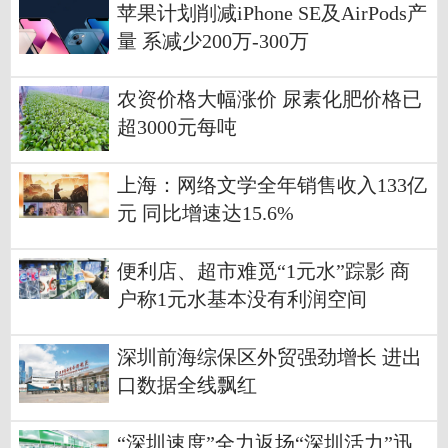
苹果计划削减iPhone SE及AirPods产
量 系减少200万-300万
农资价格大幅涨价 尿素化肥价格已
超3000元每吨
上海：网络文学全年销售收入133亿
元 同比增速达15.6%
便利店、超市难觅“1元水”踪影 商
户称1元水基本没有利润空间
深圳前海综保区外贸强劲增长 进出
口数据全线飘红
“深圳速度”全力返场“深圳活力”迅