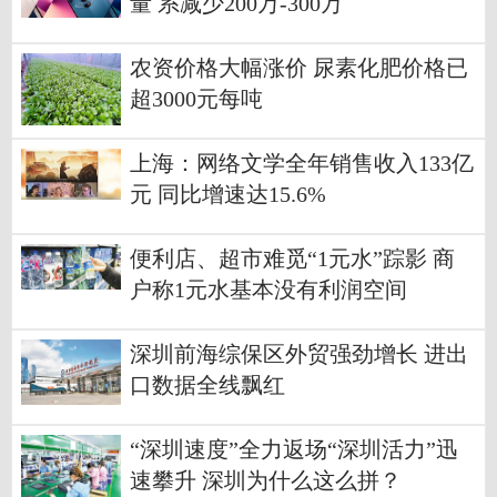
量 系减少200万-300万
农资价格大幅涨价 尿素化肥价格已
超3000元每吨
上海：网络文学全年销售收入133亿
元 同比增速达15.6%
便利店、超市难觅“1元水”踪影 商
户称1元水基本没有利润空间
深圳前海综保区外贸强劲增长 进出
口数据全线飘红
“深圳速度”全力返场“深圳活力”迅
速攀升 深圳为什么这么拼？