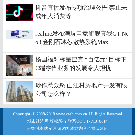
抖音直播发布专项治理公告 禁止未
成年人消费等
realme发布潮玩电竞旗舰真我GT Ne
o3 金刚石冰芯散热系统Max
杨国福对标星巴克 “百亿元”目标下
C端零售业务的发展令人担忧
炒作惹众怒 山江村房地产开发有限
公司怎么样？
Copyright @ 2008-2018 www.ceeh.com.cn All Rights Reserved
城市经济网 版权所有 联系QQ：1771378614
未经过本站允许,请勿将本站内容传播或复制