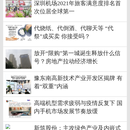
深圳机场2021年旅客满意度排名首
次位居全球第一
代烧纸、代倒酒、代聊天等 “代
祭”成买卖 你接受吗？
放开“限购”第一城诞生释放什么信
号？房地产拉动经济增长
豫东南高新技术产业开发区揭牌 有
着“双重”内涵
高端机型需求疲弱与疫情反复下 国
内手机市场发展节奏放缓
新筑股份：主攻绿色产业及内嵌式