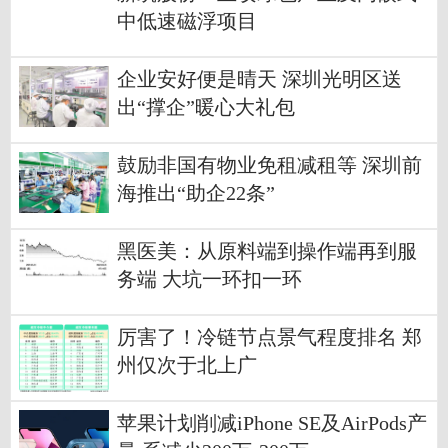
中低速磁浮项目
企业安好便是晴天 深圳光明区送
出“撑企”暖心大礼包
鼓励非国有物业免租减租等 深圳前
海推出“助企22条”
黑医美：从原料端到操作端再到服
务端 大坑一环扣一环
厉害了！冷链节点景气程度排名 郑
州仅次于北上广
苹果计划削减iPhone SE及AirPods产