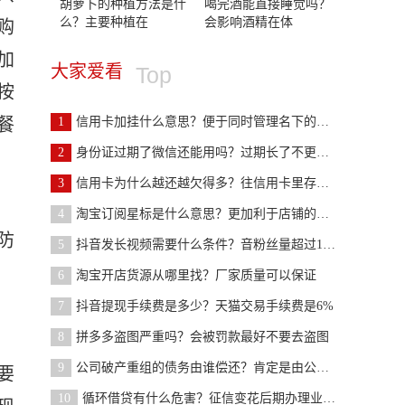
胡萝卜的种植方法是什
喝完酒能直接睡觉吗？
么？主要种植在
会影响酒精在体
购
加
大家爱看
Top
按
餐
1
信用卡加挂什么意思？便于同时管理名下的银行卡
2
身份证过期了微信还能用吗？过期长了不更改就会影响
3
信用卡为什么越还越欠得多？往信用卡里存钱了吧
4
淘宝订阅星标是什么意思？更加利于店铺的运行
防
5
抖音发长视频需要什么条件？音粉丝量超过1000
6
淘宝开店货源从哪里找？厂家质量可以保证
7
抖音提现手续费是多少？天猫交易手续费是6%
8
拼多多盗图严重吗？会被罚款最好不要去盗图
9
公司破产重组的债务由谁偿还？肯定是由公司来承担的
要
10
循环借贷有什么危害？征信变花后期办理业务受影响