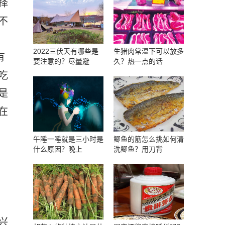
择
不
2022三伏天有哪些是
生猪肉常温下可以放多
有
要注意的？尽量避
久？热一点的话
吃
是
在
午睡一睡就是三小时是
鲫鱼的筋怎么挑如何清
什么原因？晚上
洗鲫鱼？用刀背
兴