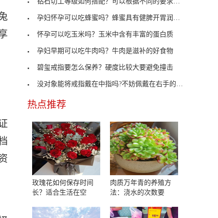
钻石切工等级如何搭配？可以根据不同的要求来选
兔
孕妇怀孕可以吃蜂蜜吗？蜂蜜具有健脾开胃润肠通便功
享
怀孕可以吃玉米吗？玉米中含有丰富的蛋白质
，
孕妇早期可以吃牛肉吗？牛肉是滋补的好食物
碧玺戒指要怎么保养？硬度比较大要避免撞击
没对象能将戒指戴在中指吗?不妨佩戴在右手的食指
热点推荐
证
档
资
玫瑰花如何保存时间
肉质万年青的养殖方
长？适合生活在空
法：浇水的次数要