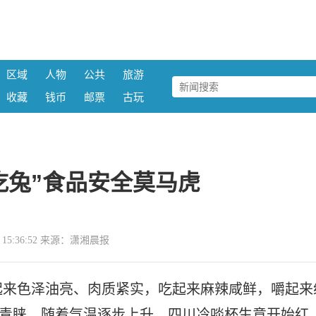
区域
人物
公共
旅游
收藏
钱币
邮票
古玩
吃兔”食品安全莫马虎
18 15:36:52 来源：潇湘晨报
起来色泽油亮、肉质紧实，吃起来麻辣咸鲜，嚼起来
的青睐。随着气温逐步上升，四川冷啖杯生意开始红