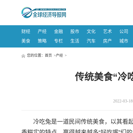
财经
产经
金融
股市
文化
艺术
公司
美食
策略
专栏
生活
汽车
房产
城市
您的位置：
首页
>
产经
>
传统美食“冷
2022-03-
冷吃兔是一道民间传统美食，以其看
香糍实的特点，赢得越来越多“好吃嘴”们