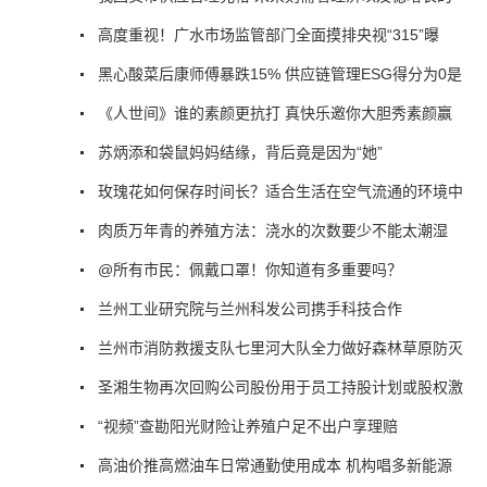
高度重视！广水市场监管部门全面摸排央视“315”曝
黑心酸菜后康师傅暴跌15% 供应链管理ESG得分为0是
《人世间》谁的素颜更抗打 真快乐邀你大胆秀素颜赢
苏炳添和袋鼠妈妈结缘，背后竟是因为“她”
玫瑰花如何保存时间长？适合生活在空气流通的环境中
肉质万年青的养殖方法：浇水的次数要少不能太潮湿
@所有市民：佩戴口罩！你知道有多重要吗？
兰州工业研究院与兰州科发公司携手科技合作
兰州市消防救援支队七里河大队全力做好森林草原防灭
圣湘生物再次回购公司股份用于员工持股计划或股权激
“视频”查勘阳光财险让养殖户足不出户享理赔
高油价推高燃油车日常通勤使用成本 机构唱多新能源