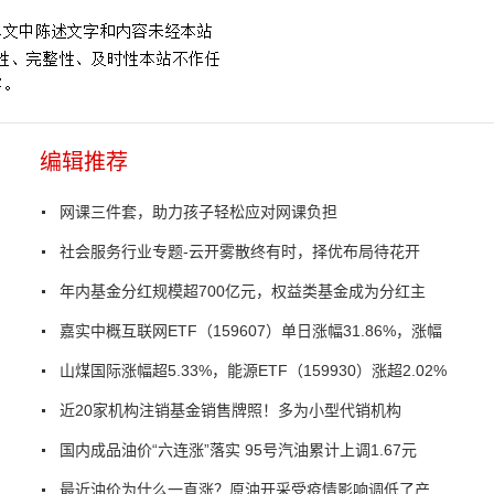
编辑推荐
网课三件套，助力孩子轻松应对网课负担
社会服务行业专题-云开雾散终有时，择优布局待花开
年内基金分红规模超700亿元，权益类基金成为分红主
嘉实中概互联网ETF（159607）单日涨幅31.86%，涨幅
山煤国际涨幅超5.33%，能源ETF（159930）涨超2.02%
近20家机构注销基金销售牌照！多为小型代销机构
国内成品油价“六连涨”落实 95号汽油累计上调1.67元
最近油价为什么一直涨？原油开采受疫情影响调低了产