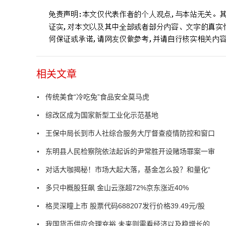
相关文章
传统美食“冷吃兔”食品安全莫马虎
综改区成为国家新型工业化示范基地
王保中局长到市人社综合服务大厅督查疫情防控和窗口
东明县人民检察院依法起诉的尹常胜开设赌场罪案一审
对话大咖揭秘！市场大起大落，基金怎么投？和量化“
多只中概股狂飙 金山云涨超72%京东涨近40%
格灵深瞳上市 股票代码688207发行价格39.49元/股
我国货币供应合理充裕 未来则需看经济以及稳增长的