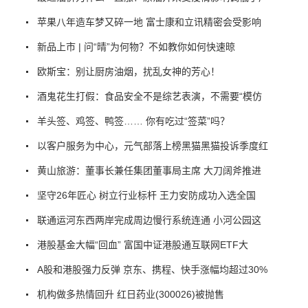
苹果八年造车梦又碎一地 富士康和立讯精密会受影响
新品上市 | 问“晴”为何物？不如教你如何快速晾
欧斯宝：别让厨房油烟，扰乱女神的芳心！
酒鬼花生打假：食品安全不是综艺表演，不需要“模仿
羊头签、鸡签、鸭签…… 你有吃过“签菜”吗？
以客户服务为中心，元气部落上榜黑猫黑猫投诉季度红
黄山旅游：董事长兼任集团董事局主席 大刀阔斧推进
坚守26年匠心 树立行业标杆 王力安防成功入选全国
联通运河东西两岸完成周边慢行系统连通 小河公园这
港股基金大幅“回血” 富国中证港股通互联网ETF大
A股和港股强力反弹 京东、携程、快手涨幅均超过30%
机构做多热情回升 红日药业(300026)被抛售