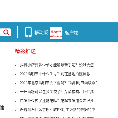
精彩推送
抖音小店要多少单才能解除新手期？没过会怎样？
2022清明节冲什么生肖？别在墓地拍照留念
2022年北京清明节会下雨吗？“清明时节雨歇歇”
一斤面粉可以包多少饺子？芹菜猪肉、虾仁猪肉馅最好
口味虾过夜了还能吃吗？吃起来味道会差很多
绵
严选钻石什么意思？取EX切工级别的数据的中间值