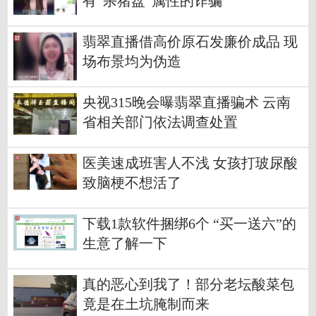
有“杀猪盘”属性的诈骗
翡翠直播借高价原石发廉价成品 现
场布景均为伪造
央视315晚会曝翡翠直播骗术 云南
省相关部门依法调查处置
医美速成班害人不浅 女孩打玻尿酸
致脑梗不想活了
下载1款软件捆绑6个 “买一送六”的
生意了解一下
真的恶心到我了！部分老坛酸菜包
竟是在土坑腌制而来