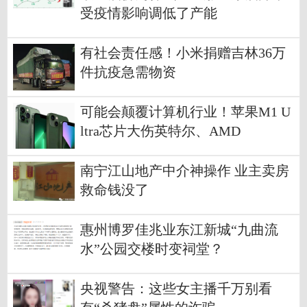
受疫情影响调低了产能
有社会责任感！小米捐赠吉林36万
件抗疫急需物资
可能会颠覆计算机行业！苹果M1 U
ltra芯片大伤英特尔、AMD
南宁江山地产中介神操作 业主卖房
救命钱没了
惠州博罗佳兆业东江新城“九曲流
水”公园交楼时变祠堂？
央视警告：这些女主播千万别看