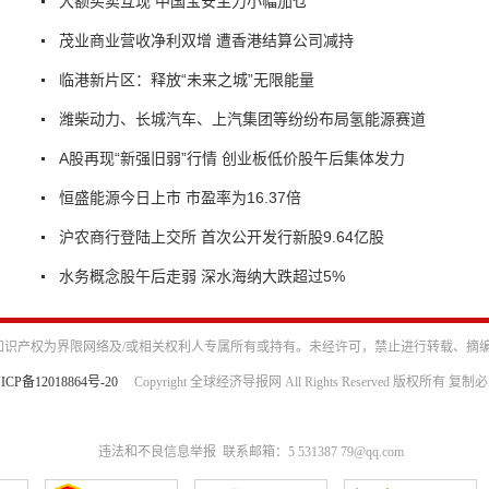
大额买卖互现 中国宝安主力小幅加仓
茂业商业营收净利双增 遭香港结算公司减持
临港新片区：释放“未来之城”无限能量
潍柴动力、长城汽车、上汽集团等纷纷布局氢能源赛道
A股再现“新强旧弱”行情 创业板低价股午后集体发力
恒盛能源今日上市 市盈率为16.37倍
沪农商行登陆上交所 首次公开发行新股9.64亿股
水务概念股午后走弱 深水海纳大跌超过5%
识产权为界限网络及/或相关权利人专属所有或持有。未经许可，禁止进行转载、摘
ICP备12018864号-20
Copyright 全球经济导报网 All Rights Reserved 版权所有 复制
违法和不良信息举报 联系邮箱：5 531387 79@qq.com