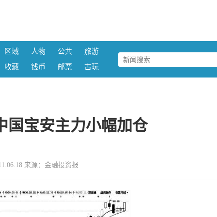
区域
人物
公共
旅游
收藏
钱币
邮票
古玩
中国宝安主力小幅加仓
20 11:06:18 来源：金融投资报