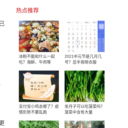
热点推荐
已
冰粉不能和什么一起
2021中元节是几月几
吃？海鲜、牛肉等
号？忌半夜晾衣服
席
支付宝小鸡去哪了？疫
坐月子可以吃菠菜吗？
情形势不要乱跑
菠菜中含有大量
更