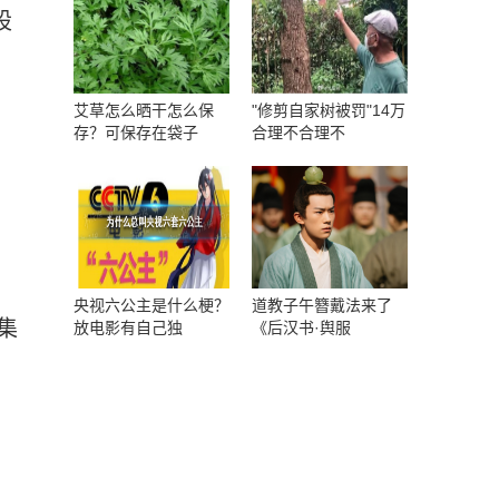
股
艾草怎么晒干怎么保
"修剪自家树被罚"14万
存？可保存在袋子
合理不合理不
央视六公主是什么梗？
道教子午簪戴法来了
集
放电影有自己独
《后汉书·舆服