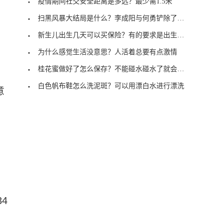
疫情期间社交安全距离是多远？最少需1.5米
扫黑风暴大结局是什么？李成阳与何勇铲除了内鬼
新生儿出生几天可以买保险？有的要求是出生28天
为什么感觉生活没意思？人活着总要有点激情
桂花蜜做好了怎么保存？不能碰水碰水了就会坏了
白色帆布鞋怎么洗泥斑？可以用漂白水进行漂洗
意
4