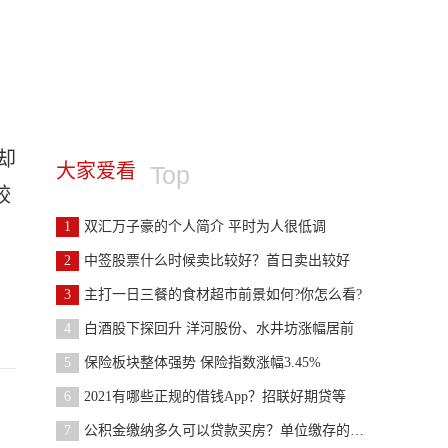
却
大家爱看
Top
较
1
双汇万子豪的个人简介 平时为人很低调
2
中签股票什么时候卖比较好？首日卖出较好
3
主打一日三餐的食材超市前景如何?你怎么看?
4
白酒股下探回升 洋河股份、水井坊涨幅居前
5
保险板块整体强势 保险指数涨幅3.45%
6
2021有哪些正规的借钱App？招联好期贷等
7
公积金缴纳多久可以贷款买房？单位缴存的话6个月后