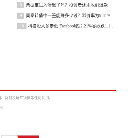
8
票据宝进入清退了吗？投资者还未收到退款
9
闻泰转债中一签能赚多少钱？溢价率为9.31%
10
科技股大多走低 Facebook跌2.21%谷歌跌1.16%
编、复制及建立镜像等任何使用。
必究