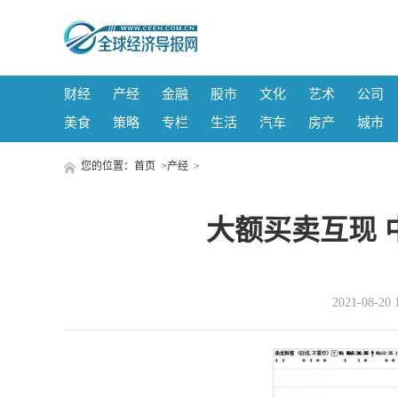
财经
产经
金融
股市
文化
艺术
公司
美食
策略
专栏
生活
汽车
房产
城市
您的位置：
首页
>
产经
>
大额买卖互现 
2021-08-