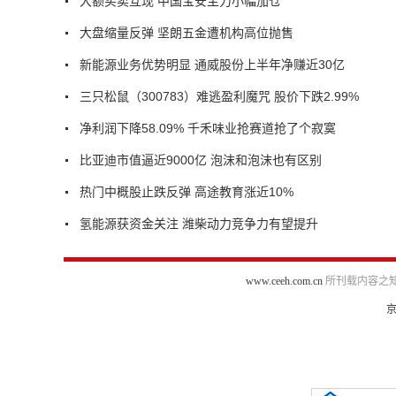
大额买卖互现 中国宝安主力小幅加仓
大盘缩量反弹 坚朗五金遭机构高位抛售
新能源业务优势明显 通威股份上半年净赚近30亿
三只松鼠（300783）难逃盈利魔咒 股价下跌2.99%
净利润下降58.09% 千禾味业抢赛道抢了个寂寞
比亚迪市值逼近9000亿 泡沫和泡沫也有区别
热门中概股止跌反弹 高途教育涨近10%
氢能源获资金关注 潍柴动力竞争力有望提升
www.ceeh.com.cn
所刊载内容之知
京