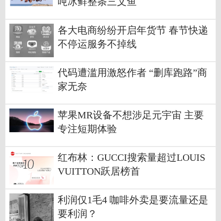
吨冰鲜整条三文鱼
各大电商纷纷开启年货节 春节快递
不停运服务不掉线
代码遭滥用激怒作者 “删库跑路”商
家无奈
苹果MR设备不想涉足元宇宙 主要
专注短期体验
红布林：GUCCI搜索量超过LOUIS
VUITTON跃居榜首
利润仅1毛4 咖啡外卖是要流量还是
要利润？