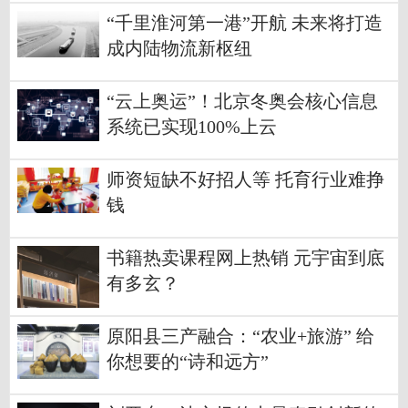
“千里淮河第一港”开航 未来将打造
成内陆物流新枢纽
“云上奥运”！北京冬奥会核心信息
系统已实现100%上云
师资短缺不好招人等 托育行业难挣
钱
书籍热卖课程网上热销 元宇宙到底
有多玄？
原阳县三产融合：“农业+旅游” 给
你想要的“诗和远方”