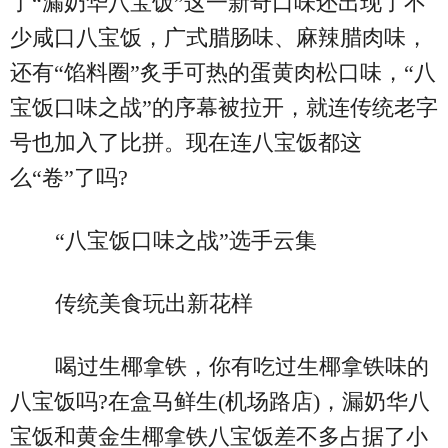
了“漏奶华八宝饭”这一新奇口味还出现了不
少咸口八宝饭，广式腊肠味、麻辣腊肉味，
还有“馅料圈”炙手可热的蛋黄肉松口味，“八
宝饭口味之战”的序幕被拉开，就连传统老字
号也加入了比拼。现在连八宝饭都这
么“卷”了吗?
“八宝饭口味之战”选手云集
传统美食玩出新花样
喝过生椰拿铁，你有吃过生椰拿铁味的
八宝饭吗?在盒马鲜生(机场路店)，漏奶华八
宝饭和黄金生椰拿铁八宝饭差不多占据了小