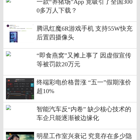
一款“养猪场”App 竟吸引了全国300
0多万人下载？
腾讯红魔6R游戏手机 支持55W快充
后置四摄像头
“即食燕窝”又摊上事了 因虚假宣传
等被罚款20万元
终端彩电价格普涨 “五一”假期涨价
超10%
智能汽车反“内卷” 缺少核心技术的
车企只能逐渐被边缘化
明星工作室兴衰记 究竟存在多少隐