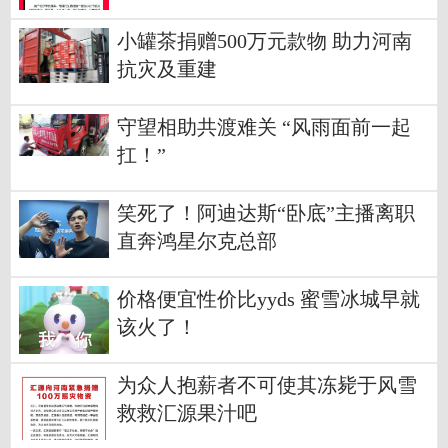
小罐茶捐赠500万元款物 助力河南
抗灾及重建
守望相助共渡难关 “风雨面前一起
扛！”
笑死了！阿迪达斯“卧底”主播离职
直奔鸿星尔克总部
价格便宜性价比yyds 蜜雪冰城早就
该火了！
为众人抱薪者不可使其冻毙于风雪
救救汇源果汁吧