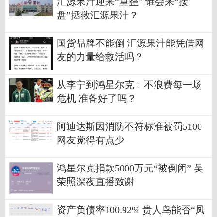
汇源果汁迎来“重整” 谁会来“接
盘”拯救汇源果汁？
国货品牌不能倒 汇源果汁能凭借网
友的力量给救活吗？
从李宁到鸿星尔克：不浪费每一场
危机 准备好了吗？
阿迪达斯因消防不符标准被罚5100
网友觉得有点少
鸿星尔克捐款5000万元“被倒闭” 吴
荣照深夜直播致谢
资产负债率100.92% 贵人鸟能否“凤