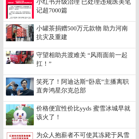
小红书升级治理 已处理违规医美笔
记超7000篇
小罐茶捐赠500万元款物 助力河南
抗灾及重建
守望相助共渡难关 “风雨面前一起
扛！”
笑死了！阿迪达斯“卧底”主播离职
直奔鸿星尔克总部
价格便宜性价比yyds 蜜雪冰城早就
该火了！
为众人抱薪者不可使其冻毙于风雪