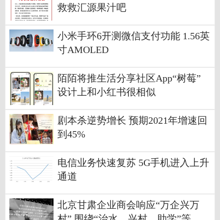
救救汇源果汁吧
小米手环6开测微信支付功能 1.56英
寸AMOLED
陌陌将推生活分享社区App“树莓”
设计上和小红书很相似
剧本杀逆势增长 预期2021年增速回
到45%
电信业务快速复苏 5G手机进入上升
通道
北京甘肃企业商会响应“万企兴万
村” 围绕“治水、兴村、助学”等