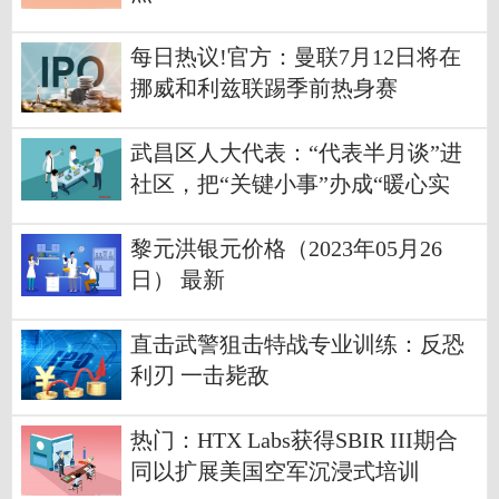
每日热议!官方：曼联7月12日将在
挪威和利兹联踢季前热身赛
武昌区人大代表：“代表半月谈”进
社区，把“关键小事”办成“暖心实
事”
黎元洪银元价格（2023年05月26
日） 最新
直击武警狙击特战专业训练：反恐
利刃 一击毙敌
热门：HTX Labs获得SBIR III期合
同以扩展美国空军沉浸式培训