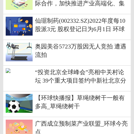
际合作，加快推进产业高端化、集
聚化发展
仙琚制药(002332.SZ)2022年度每10
股派3元 股权登记日为6月1日 环球
今头条
奥园美谷5723万股因无人竞拍 遭遇
流拍
“投资北京全球峰会”亮相中关村论
坛 39个重大项目签约中新社北京分
社 天天观热点
【环球快播报】草绳绕树干一般有
多高_草绳绕树干
广西成立预制菜产业联盟_环球今亮
点