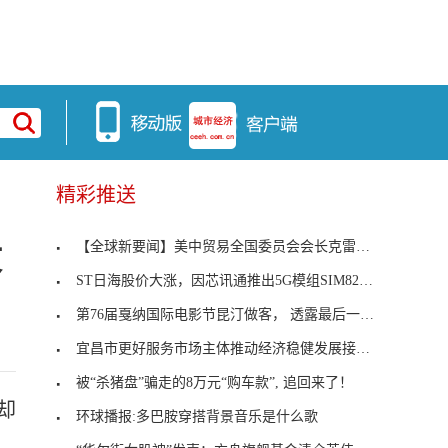
精彩推送
【全球新要闻】美中贸易全国委员会会长克雷格·艾伦
文
ST日海股价大涨，因芯讯通推出5G模组SIM8260！|大涨
第76届戛纳国际电影节昆汀做客， 透露最后一部导演
宜昌市更好服务市场主体推动经济稳健发展接续政策发
被“杀猪盘”骗走的8万元“购车款”, 追回来了！
却
环球播报:多巴胺穿搭背景音乐是什么歌