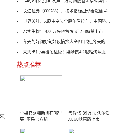
“华尔街女股神”发声：方舟旗舰基金清仓英伟达没错
长江证券（000783）：技术指标出现看涨信号-KDJ 低
世界关注：A股中字头个股午后拉升，中国科传大涨超8%
君实生物：7000万股限售股6月2日解禁上市
冬天的好词好句好段摘抄大全四年级_冬天的好词好句
天天简讯:英雄硬碰硬！梁靖崑4-2艰难淘汰张本智和，
热点推荐
苹果官网翻新机在哪里
售价45.89万元 沃尔沃
来
买_苹果官方翻
XC60峡湾版上市
海