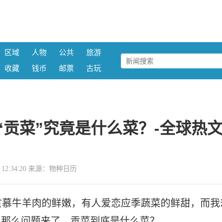
区域
人物
公共
旅游
收藏
钱币
邮票
古玩
贡菜”究竟是什么菜？-全球热
27 12:34:20 来源：物种日历
贪慕牛羊肉的鲜嫩，有人爱恋应季蔬菜的鲜甜，而我
拔。那么问题来了，贡菜到底是什么菜？