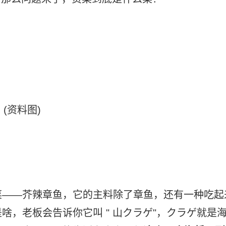
(资料图)
菜——芥辣章鱼，它的主料除了章鱼，还有一种吃起
，老板会告诉你它叫 " 山クラゲ"，クラゲ就是