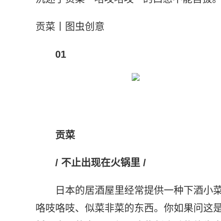
贡菜丨图虫创意
01
贡菜
/ 不止出现在火锅里 /
日本的居酒屋里经常提供一种下酒小
咯吱咯吱、似菜非菜的东西。你如果问这是啥