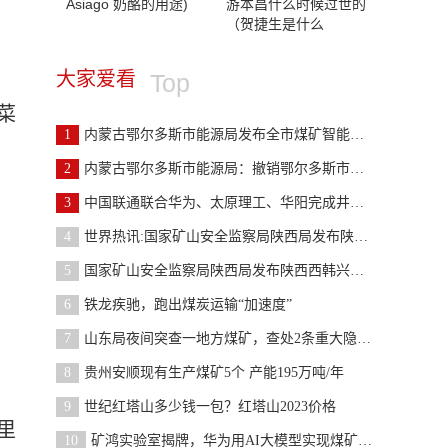
Asiago 奶酪的用途)
游本昌什么时候过世的
（贺捷生是什么
大家爱看
Top
菜
1
内蒙古鄂尔多斯市能源局发布全市煤矿智能化建设有关
2
内蒙古鄂尔多斯市能源局：撤销鄂尔多斯市神伊煤炭有
3
中国联通联合华为、太原理工、华阳完成井工矿5G Re
4
世界热讯:国家矿山安全监察局陕西局发布陕西陕煤韩
5
国家矿山安全监察局陕西局发布陕西西韩兴隆煤矿有限
6
铁龙疾驰，跑出煤炭运输“加速度”
7
山东局夜间突查一地方煤矿，查处2条重大隐患，责令
8
贵州安顺现有生产煤矿5个 产能195万吨/年
9
世纪红塔山多少钱一包？红塔山2023价格
里
10
矿鸿实验室揭牌，华为用AI大模型实现煤矿智能化｜最