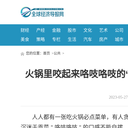
财经
产经
金融
股市
文化
艺术
公司
美食
策略
专栏
生活
汽车
房产
城市
您的位置：
首页
>
公共
>
火锅里咬起来咯吱咯吱的“
2023-05-
人人都有一张吃火锅必点菜单，有人
沉迷于贡菜 " 咯吱咯吱 " 的口感不能自