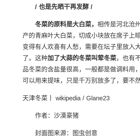
/ 也是先晒干再发酵 /
冬菜的原料是大白菜，
相传是河北沧
产的青麻叶大白菜，切成小块放在席子上
变得有人欢喜有人愁，需要在坛子里放入
了。这种
加了大蒜的冬菜叫荤冬菜
，也有
品冬菜的含盐量很高，一般都是做调料用
可以用来提味，只是千万别放多了，要不
天津冬菜丨 wikipedia / Glane23
作者：沙漠豪猪
封面图来源：图虫创意