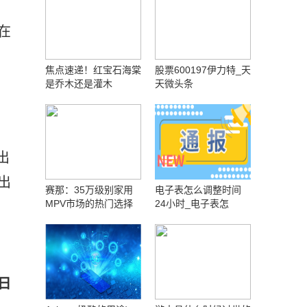
在
焦点速递！红宝石海棠
股票600197伊力特_天
是乔木还是灌木
天微头条
出
出
赛那：35万级别家用
电子表怎么调整时间
MPV市场的热门选择
24小时_电子表怎
日