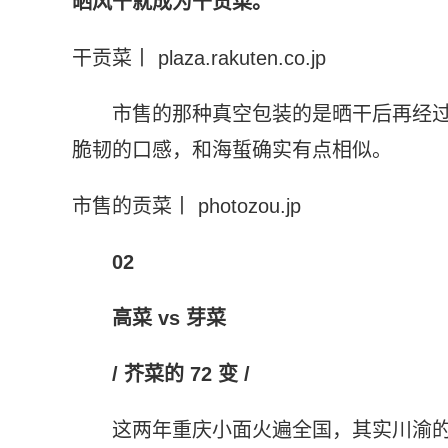
晒风干就成为干贡菜
。
干贡菜丨 plaza.rakuten.co.jp
市售的那种真空包装的是晒干后再经
脆韧的口感，和海蜇确实有点相似。
市售的贡菜丨 photozou.jp
02
高菜 vs 芽菜
/ 芥菜的 72 变 /
这两年重庆小面火遍全国，其实川渝