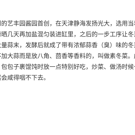
州的艺丰园酱园首创，在天津静海发扬光大，选用当
晾晒几天再加盐混匀装进缸里，之后的一步工序让冬
大量蒜末，发酵后就成了带有浓郁蒜香（臭）味的冬
不加大蒜而是放八角、茴香等香料的，叫做素冬菜。
，包包子裹馄饨时放一点特别好吃，炒菜、做汤时候
然会咸得咽不下去。