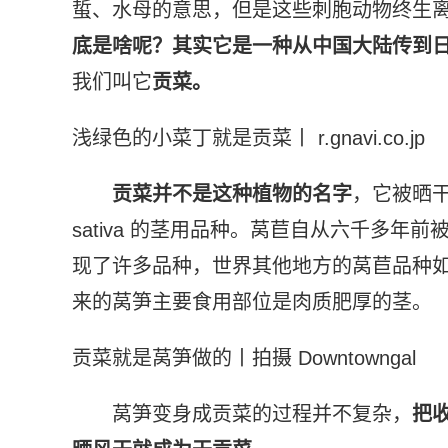
蜇、水母的意思，但是这些刺胞动物终生
底是啥呢？
其实它是一种从中国大陆传到
我们叫它
贡菜。
浅绿色的小菜丁就是贡菜丨 r.gnavi.co.jp
贡菜并不是这种植物的名字
，它被晒
sativa 的茎用品种。莴苣自从六千多
现了许多品种，世界其他地方的莴苣品种
来的莴笋主要食用部位是肉质肥厚的茎。
贡菜就是莴笋做的丨拍摄 Downtowngal
莴笋变身成贡菜的过程并不复杂，
把