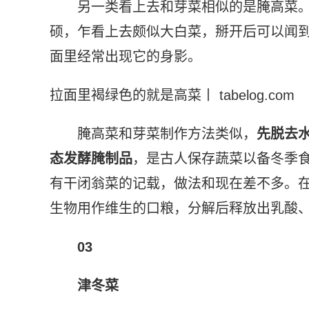
另一类看上去和芽菜相似的是腌高菜
硕，乍看上去颇似大白菜，掰开后可以闻
面里经常出现它的身影。
拉面里褐绿色的就是高菜丨 tabelog.com
腌高菜和芽菜制作方法类似，
先脱去
态发酵腌制品
，是古人保存蔬菜以备冬季
有干闭翁菜的记载，做法和现在差不多。
生物用作维生的口粮，分解后释放出乳酸
03
津冬菜