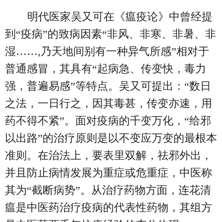
明代医家吴又可在《瘟疫论》中曾经提
到“疫病”的致病因素“非风、非寒、非暑、非
湿……,乃天地间别有一种异气所感”相对于
普通感冒，其具有“起病急、传变快，毒力
强，普遍易感”等特点。吴又可提出：“数日
之法，一日行之，因其毒甚，传变亦速，用
药不得不紧”。面对疫病的千变万化，“给邪
以出路”的治疗原则是以不变应万变的最根本
准则。在治法上，要表里双解，祛邪外出，
并且防止病情发展为重症或危重症，中医称
其为“截断病势”。从治疗药物方面，连花清
瘟是中医药治疗疫病的代表性药物，其组方