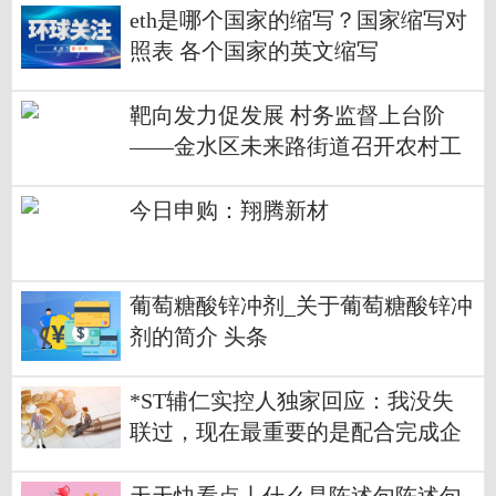
eth是哪个国家的缩写？国家缩写对
照表 各个国家的英文缩写
靶向发力促发展 村务监督上台阶
——金水区未来路街道召开农村工
作会议-世界微头条
今日申购：翔腾新材
葡萄糖酸锌冲剂_关于葡萄糖酸锌冲
剂的简介 头条
*ST辅仁实控人独家回应：我没失
联过，现在最重要的是配合完成企
业重整_每日播报