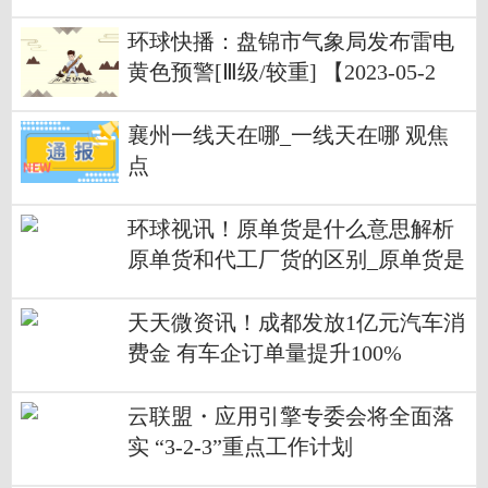
环球快播：盘锦市气象局发布雷电
黄色预警[Ⅲ级/较重] 【2023-05-2
2】
襄州一线天在哪_一线天在哪 观焦
点
环球视讯！原单货是什么意思解析
原单货和代工厂货的区别_原单货是
什么意思
天天微资讯！成都发放1亿元汽车消
费金 有车企订单量提升100%
云联盟・应用引擎专委会将全面落
实 “3-2-3”重点工作计划