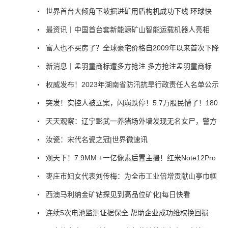
世界首台大倾角下坡掘进矿用盾构机成功下线 环球快
最资讯丨中国首台套新能源矿山智能运载机器人亮相
富人也不买房了？全球豪宅价格自2009年以来首次下降
新消息丨孟羽童商标遭多方抢注 多方抢注孟羽童商标
权威发布！2023年湖南省防汛抗旱行政责任人名单公示
突发！实控人被立案，闪崩跌停！5.7万股民懵了！180
天天观察：辽宁彰武一养猪场外墙发现无名女尸，警方
汝瓷：宋代名瓷之冠|世界微速讯
观天下！7.9MM +一亿像素后置主摄！红米Note12Pro
枣庄市妇女代表刘传梅：为全市工业倍增贡献山亭巾帼
西澳马利纳金矿钻探见到高品位矿化|每日快看
连续5次电池监测证据保全 帮助企业成功维权挽回损