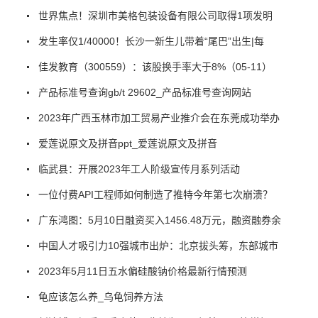
世界焦点！深圳市美格包装设备有限公司取得1项发明
发生率仅1/40000！长沙一新生儿带着“尾巴”出生|每
佳发教育（300559）：该股换手率大于8%（05-11）
产品标准号查询gb/t 29602_产品标准号查询网站
2023年广西玉林市加工贸易产业推介会在东莞成功举办
爱莲说原文及拼音ppt_爱莲说原文及拼音
临武县：开展2023年工人阶级宣传月系列活动
一位付费API工程师如何制造了推特今年第七次崩溃？
广东鸿图：5月10日融资买入1456.48万元，融资融券余
中国人才吸引力10强城市出炉：北京拔头筹，东部城市
2023年5月11日五水偏硅酸钠价格最新行情预测
龟应该怎么养_乌龟饲养方法