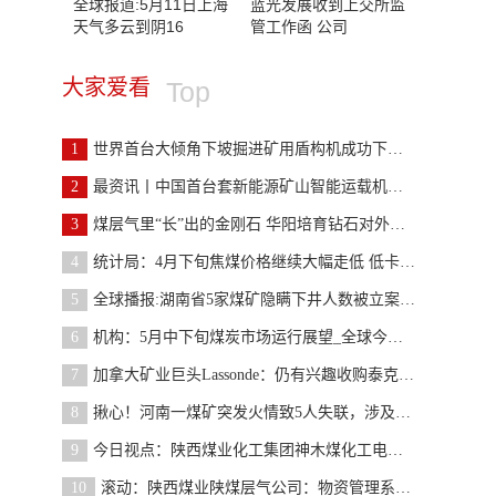
全球报道:5月11日上海
蓝光发展收到上交所监
天气多云到阴16
管工作函 公司
大家爱看
Top
1
世界首台大倾角下坡掘进矿用盾构机成功下线 环球快
2
最资讯丨中国首台套新能源矿山智能运载机器人亮相
3
煤层气里“长”出的金刚石 华阳培育钻石对外销售
4
统计局：4月下旬焦煤价格继续大幅走低 低卡动力煤
5
全球播报:湖南省5家煤矿隐瞒下井人数被立案查处
6
机构：5月中下旬煤炭市场运行展望_全球今日报
7
加拿大矿业巨头Lassonde：仍有兴趣收购泰克资源煤炭
8
揪心！河南一煤矿突发火情致5人失联，涉及这家上市
9
今日视点：陕西煤业化工集团神木煤化工电化公司：仪
10
滚动：陕西煤业陕煤层气公司：物资管理系统上线试运