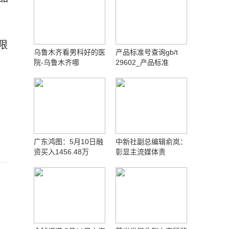
限
乌鲁木齐看男科好的医
产品标准号查询gb/t
院-乌鲁木齐哪
29602_产品标准
广东鸿图：5月10日融
中新社副总编辑俞岚：
资买入1456.48万
彰显主流媒体责