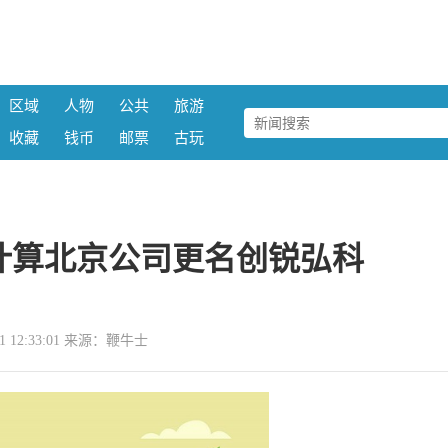
区域
人物
公共
旅游
收藏
钱币
邮票
古玩
计算北京公司更名创锐弘科
-11 12:33:01 来源：鞭牛士