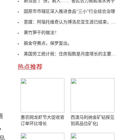
新消息丨“快，救人……”警民合力救起落水男子
固原市市辖区深入推进食品“三小”行业综合治理
意媒：阿瑙托维奇认为博洛尼亚生涯已结束，比起罗马
黄竹笋干的做法?
掘金夺赛点，保罗复出。
美国劳工统计局：住房指数是月度增长的主要贡献项
热点推荐
商
惠农网龙虾节大促收官
西澳马利纳金矿钻探见
订单环比增长
到高品位矿化|
，
品