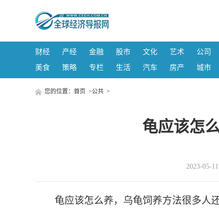
财经
产经
金融
股市
文化
艺术
公司
美食
策略
专栏
生活
汽车
房产
城市
您的位置：
首页
>
公共
>
龟应该怎么
2023-05-
龟应该怎么养，乌龟饲养方法很多人