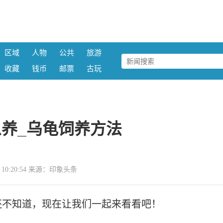
区域
人物
公共
旅游
收藏
钱币
邮票
古玩
养_乌龟饲养方法
11 10:20:54 来源：印象头条
还不知道，现在让我们一起来看看吧！