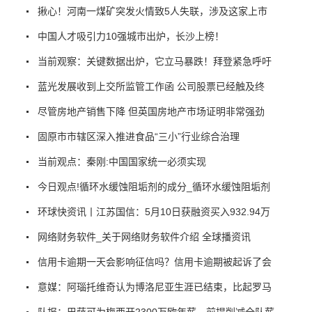
揪心！河南一煤矿突发火情致5人失联，涉及这家上市
中国人才吸引力10强城市出炉，长沙上榜！
当前观察：关键数据出炉，它立马暴跌！拜登紧急呼吁
蓝光发展收到上交所监管工作函 公司股票已经触及终
尽管房地产销售下降 但英国房地产市场证明非常强劲
固原市市辖区深入推进食品“三小”行业综合治理
当前观点：秦刚:中国国家统一必须实现
今日观点!循环水缓蚀阻垢剂的成分_循环水缓蚀阻垢剂
环球快资讯丨江苏国信：5月10日获融资买入932.94万
网络财务软件_关于网络财务软件介绍 全球播资讯
信用卡逾期一天会影响征信吗？信用卡逾期被起诉了会
意媒：阿瑙托维奇认为博洛尼亚生涯已结束，比起罗马