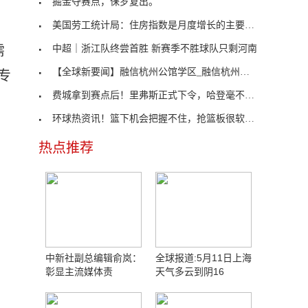
掘金夺赛点，保罗复出。
美国劳工统计局：住房指数是月度增长的主要贡献项
需
中超｜浙江队终尝首胜 新赛季不胜球队只剩河南
【全球新要闻】融信杭州公馆学区_融信杭州公馆
专
费城拿到赛点后！里弗斯正式下令，哈登毫不掩饰，恩
环球热资讯！篮下机会把握不住，抢篮板很软，“国产
热点推荐
中新社副总编辑俞岚：
全球报道:5月11日上海
彰显主流媒体责
天气多云到阴16