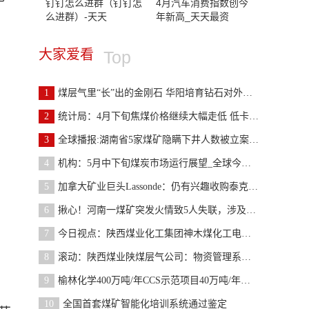
钉钉怎么进群（钉钉怎
4月汽车消费指数创今
么进群）-天天
年新高_天天最资
大家爱看
Top
1
煤层气里“长”出的金刚石 华阳培育钻石对外销售
2
统计局：4月下旬焦煤价格继续大幅走低 低卡动力煤
3
全球播报:湖南省5家煤矿隐瞒下井人数被立案查处
4
机构：5月中下旬煤炭市场运行展望_全球今日报
5
加拿大矿业巨头Lassonde：仍有兴趣收购泰克资源煤炭
6
揪心！河南一煤矿突发火情致5人失联，涉及这家上市
7
今日视点：陕西煤业化工集团神木煤化工电化公司：仪
8
滚动：陕西煤业陕煤层气公司：物资管理系统上线试运
9
榆林化学400万吨/年CCS示范项目40万吨/年先导试验项
10
全国首套煤矿智能化培训系统通过鉴定