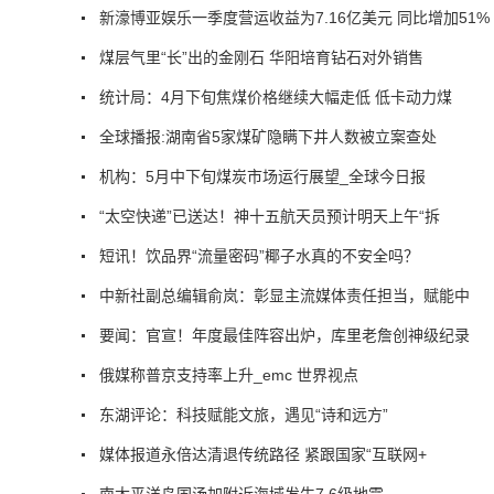
新濠博亚娱乐一季度营运收益为7.16亿美元 同比增加51%
煤层气里“长”出的金刚石 华阳培育钻石对外销售
统计局：4月下旬焦煤价格继续大幅走低 低卡动力煤
全球播报:湖南省5家煤矿隐瞒下井人数被立案查处
机构：5月中下旬煤炭市场运行展望_全球今日报
“太空快递”已送达！神十五航天员预计明天上午“拆
短讯！饮品界“流量密码”椰子水真的不安全吗？
中新社副总编辑俞岚：彰显主流媒体责任担当，赋能中
要闻：官宣！年度最佳阵容出炉，库里老詹创神级纪录
俄媒称普京支持率上升_emc 世界视点
东湖评论：科技赋能文旅，遇见“诗和远方”
媒体报道永倍达清退传统路径 紧跟国家“互联网+