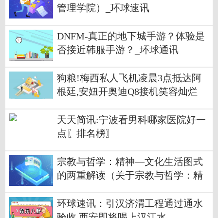
管理学院）_环球速讯
DNFM-真正的地下城手游？体验是
否接近韩服手游？_环球通讯
狗粮!梅西私人飞机凌晨3点抵达阿
根廷,安妞开奥迪Q8接机笑容灿烂
全球播报
天天简讯:宁波看男科哪家医院好一
点〖排名榜〗
宗教与哲学：精神—文化生活图式
的两重解读（关于宗教与哲学：精
神—文化生活图式的两重解读介
绍）
环球速讯：引汉济渭工程通过通水
验收 西安即将喝上汉江水