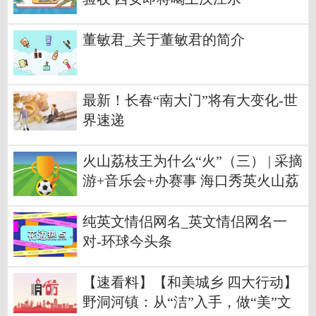
董敏君_关于董敏君的简介
最新！长春“南大门”将有大变化-世
界速递
火山荔枝王为什么“火”（三） | 采摘
游+音乐会+办赛事 海口秀英火山荔
枝月唱响农旅融合“交响曲”-世界今
日讯
纯英文情侣网名_英文情侣网名一
对-环球今头条
【速看料】【和美城乡 四大行动】
野洞河镇：从“洁”入手，做“美”文