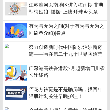
江苏淮河以南地区进入梅雨期 非典
型梅姑娘“摇摆”上线|环球今头条
有为与无为之间(对于有为与无为之
间简单介绍)|看点
努力创造新时代中国防沙治沙新奇
迹——写在第二十九个世界防治荒
漠化与干旱日到来之际
广深港高铁香港段7月起新增四川省
长途线路
佰花方祛斑是不是骗局吗，找回年
轻肌计划关注早晚护理！