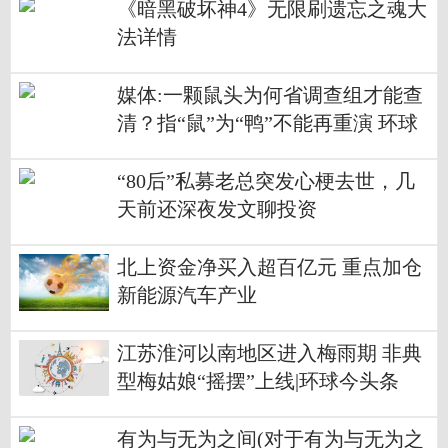
《暗黑破坏神4》无限刷遗忘之魂大
法详情
媒体:一颗鼠头为何省调查组才能查
清？指“鼠”为“鸭”不能再重演 环球
新消息
“80后”私募老总突发心梗去世，几
天前还深夜发文聊投资
北上资金净买入超百亿元 重点加仓
新能源汽车产业
江苏淮河以南地区进入梅雨期 非典
型梅姑娘“摇摆”上线|环球今头条
有为与无为之间(对于有为与无为之