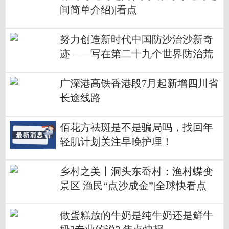
间简单介绍)|看点
努力创造新时代中国防沙治沙新奇
迹——写在第二十九个世界防治荒
漠化与干旱日到来之际
广深港高铁香港段7月起新增四川省
长途线路
佰花方祛斑是不是骗局吗，找回年
轻肌计划关注早晚护理！
乡村之美丨洞头东岙村：渔村蝶变
景区 渔民“点沙成金”|全球快看点
做蛋糕放的牛奶是纯牛奶还是鲜牛