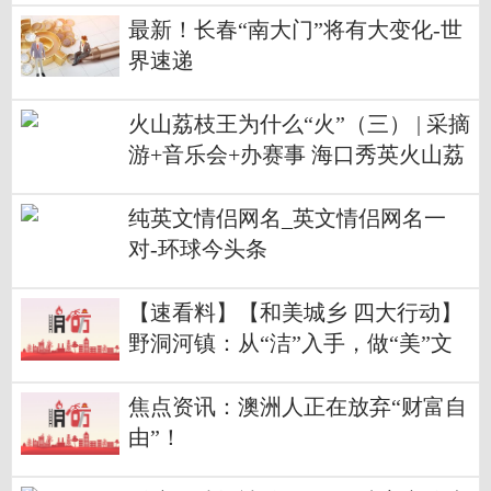
最新！长春“南大门”将有大变化-世
界速递
火山荔枝王为什么“火”（三） | 采摘
游+音乐会+办赛事 海口秀英火山荔
枝月唱响农旅融合“交响曲”-世界今
日讯
纯英文情侣网名_英文情侣网名一
对-环球今头条
【速看料】【和美城乡 四大行动】
野洞河镇：从“洁”入手，做“美”文
章
焦点资讯：澳洲人正在放弃“财富自
由”！