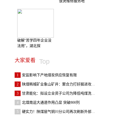
饭煲维修服务地
破解“苦学四年企业没
法用”，湖北探
大家爱看
Top
1
安监影响下产地煤炭供应恢复有限
2
陕煤韩城矿业象山矿井：聚合力打好掘进攻坚战
3
甘肃能化：拟设立全资子公司为降低吨煤洗选成本
4
北煤南运大通道作用凸显 突破800列
5
硬实力！陕煤层气铜川分公司再次刷新外部市场“朋友