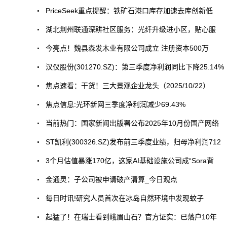
PriceSeek重点提醒：铁矿石港口库存加速去库创新低
湖北荆州联通深耕社区服务：光纤升级进小区，贴心服
今亮点！魏县森发木业有限公司成立 注册资本500万
汉仪股份(301270.SZ)：第三季度净利润同比下降25.14%
焦点速看：干货！三大景观企业龙头（2025/10/22）
焦点信息:光环新网三季度净利润减少69.43%
当前热门：国家新闻出版署公布2025年10月份国产网络
ST凯利(300326.SZ)发布前三季度业绩，归母净利润712
3个月估值暴涨170亿，这家AI基础设施公司成“Sora背
金通灵：子公司被申请破产清算_今日观点
每日时讯!研究人员首次在冰岛自然环境中发现蚊子
起猛了！在瑞士看到峨眉山石？官方证实：已落户10年