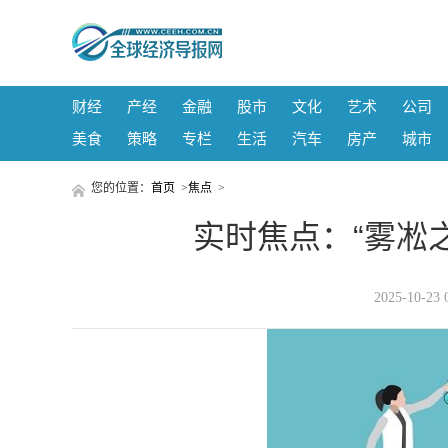
财经
产经
金融
股市
文化
艺术
公司
美食
策略
专栏
生活
汽车
房产
城市
您的位置：
首页
>
焦点
>
实时焦点：“雾凇
2025-10-