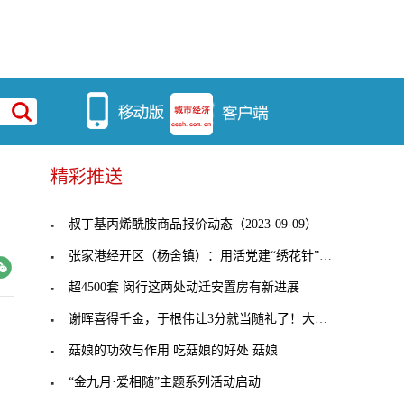
精彩推送
叔丁基丙烯酰胺商品报价动态（2023-09-09）
张家港经开区（杨舍镇）：用活党建“绣花针”，穿起
超4500套 闵行这两处动迁安置房有新进展
谢晖喜得千金，于根伟让3分就当随礼了！大连人客战
菇娘的功效与作用 吃菇娘的好处 菇娘
“金九月·爱相随”主题系列活动启动