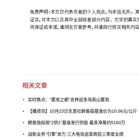
相关文章
实时焦点：“雾凇之都”吉林迎多场高山雾凇
【播资讯】10月23日生意社鲜香菇基准价为10.06元/公斤
鳄鱼恤拟按“2供1”基准发行供股 最多净筹约5160万
战新业务“引擎”发力 三大电信运营商前三季度业绩