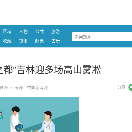
区域
人物
公共
旅游
收藏
钱币
邮票
古玩
之都”吉林迎多场高山雾凇
微信
分享
23 09:36:36 来源：中国新闻网