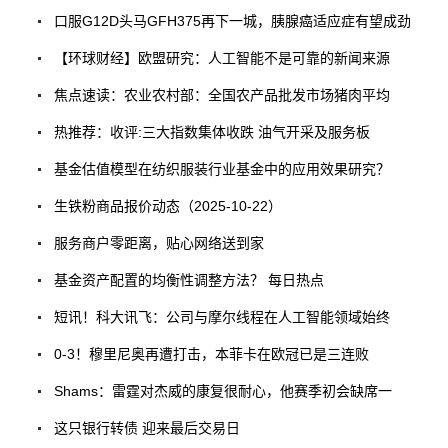
口服G12D头马GFH375再下一城，胰腺癌适应症有望成劲
【环球财经】欧盟研究：人工智能不是可靠的新闻来源
焦点速读：农业农村部：全国农产品批发市场猪肉平均
热推荐：收评:三大指数集体收跌 油气开采及服务板
基金估值模型在纺织服装行业基金中的应用效果研究？
生铁粉商品报价动态（2025-10-22）
服务商户零距离，贴心网络送到家
基金资产配置的均衡性调整方法？ 每日热点
短讯！科大讯飞：公司与摩尔线程在人工智能领域始终
0-3！穆里尼奥再遭打击，本菲卡在欧冠已是三连败
Shams：雷霆对杰威的康复很耐心，他赛季初会缺席一
这只银行转债 迎来最后交易日