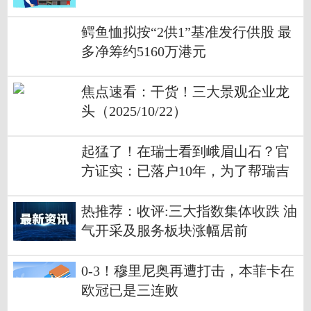
的阿杜姆比金矿项目_关注
鳄鱼恤拟按“2供1”基准发行供股 最
多净筹约5160万港元
焦点速看：干货！三大景观企业龙
头（2025/10/22）
起猛了！在瑞士看到峨眉山石？官
方证实：已落户10年，为了帮瑞吉
山提升海拔|微动态
热推荐：收评:三大指数集体收跌 油
气开采及服务板块涨幅居前
0-3！穆里尼奥再遭打击，本菲卡在
欧冠已是三连败