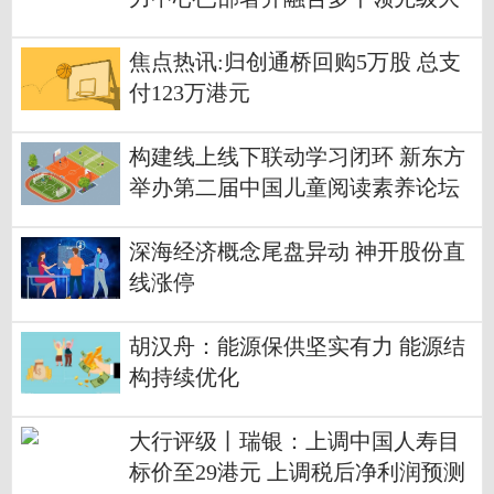
模型技术体系
焦点热讯:归创通桥回购5万股 总支
付123万港元
构建线上线下联动学习闭环 新东方
举办第二届中国儿童阅读素养论坛
深海经济概念尾盘异动 神开股份直
线涨停
胡汉舟：能源保供坚实有力 能源结
构持续优化
大行评级丨瑞银：上调中国人寿目
标价至29港元 上调税后净利润预测