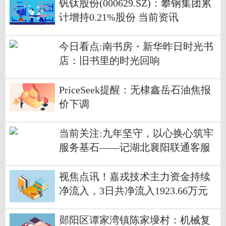
钒钛股份(000629.SZ)：攀钢集团累
计增持0.21%股份 当前资讯
今日看点:南书房・新华昨日时光书
店：旧书里的时光回响
PriceSeek提醒：无棣鑫岳石油焦报
价下调
当前关注:九年坚守，以心换心筑牢
服务基石——记湖北襄阳联通客服
代表王雪
视焦点讯！嘉戎技术主力资金持续
净流入，3日共净流入1923.66万元
郧阳区谭家湾镇陈家墁村：机械复