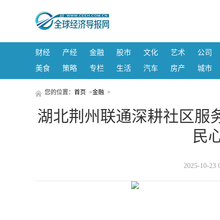
财经
产经
金融
股市
文化
艺术
公司
美食
策略
专栏
生活
汽车
房产
城市
您的位置：
首页
>
金融
>
湖北荆州联通深耕社区服
民
2025-10-