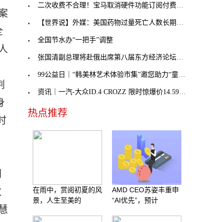
二次收费不合理！宝马取消硬件功能订阅付费，奔驰不
案
【世界说】外媒：美国药物过量死亡人数长期处于历史
全
全国节水办“一把手”调整
人
张国清副总理将赴俄出席第八届东方经济论坛，外交部
99公益日｜“韩美林艺术体验市集”邀您助力“童音童
荆
资讯｜一汽-大众ID.4 CROZZ 限时惊爆价14.59万元起
身
热点推荐
时
们
在雨中，赏阅初夏的风
AMD CEO苏姿丰重申
数
景，人生至美的
“AI优先”，预计
慧