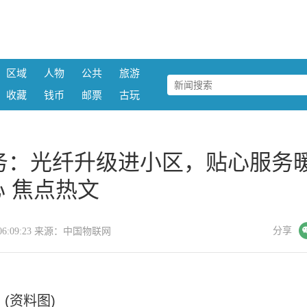
区域
人物
公共
旅游
收藏
钱币
邮票
古玩
务：光纤升级进小区，贴心服务
心 焦点热文
微信
分享
23 06:09:23 来源：中国物联网
(资料图)