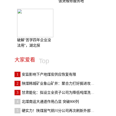
饭煲维修服务地
破解“苦学四年企业没
法用”，湖北探
大家爱看
Top
1
安监影响下产地煤炭供应恢复有限
2
陕煤韩城矿业象山矿井：聚合力打好掘进攻坚战
3
甘肃能化：拟设立全资子公司为降低吨煤洗选成本
4
北煤南运大通道作用凸显 突破800列
5
硬实力！陕煤层气铜川分公司再次刷新外部市场“朋友