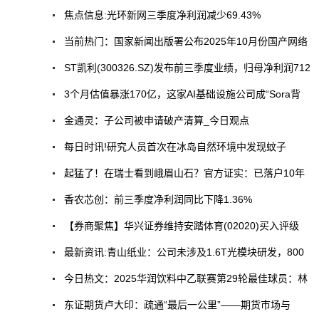
焦点信息:光环新网三季度净利润减少69.43%
当前热门：国家新闻出版署公布2025年10月份国产网络
ST凯利(300326.SZ)发布前三季度业绩，归母净利润712
3个月估值暴涨170亿，这家AI基础设施公司成“Sora背
金通灵：子公司被申请破产清算_今日观点
每日时讯!研究人员首次在冰岛自然环境中发现蚊子
起猛了！在瑞士看到峨眉山石？官方证实：已落户10年
香农芯创：前三季度净利润同比下降1.36%
【券商聚焦】华兴证券维持安踏体育(02020)买入评级
最新资讯:青山纸业：公司未涉及1.6T光模块研发，800
今日热文：2025华润饮料中乙联赛第29轮最佳球员：林
东证期货卢大印：疏通“最后一公里”——期货市场与