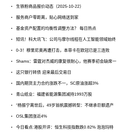
生铁粉商品报价动态（2025-10-22）
服务商户零距离，贴心网络送到家
基金资产配置的均衡性调整方法？ 每日热点
短讯！科大讯飞：公司与摩尔线程在人工智能领域始终
0-3！穆里尼奥再遭打击，本菲卡在欧冠已是三连败
Shams：雷霆对杰威的康复很耐心，他赛季初会缺席一
这只银行转债 迎来最后交易日
国内期货主力合约涨跌不一，SC原油涨超3%
青山纸业：福建省能源集团减持1993万股
“杨振宁离世后，49岁翁帆震撼转型：不继承巨额遗产
OSL集团涨近4%
今日看点:港股开评：恒生科技指数跌0.82% 泡泡玛特