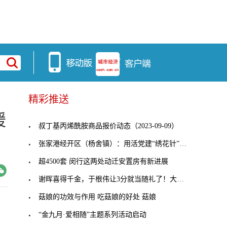
精彩推送
暖
叔丁基丙烯酰胺商品报价动态（2023-09-09）
张家港经开区（杨舍镇）：用活党建“绣花针”，穿起
超4500套 闵行这两处动迁安置房有新进展
谢晖喜得千金，于根伟让3分就当随礼了！大连人客战
菇娘的功效与作用 吃菇娘的好处 菇娘
“金九月·爱相随”主题系列活动启动