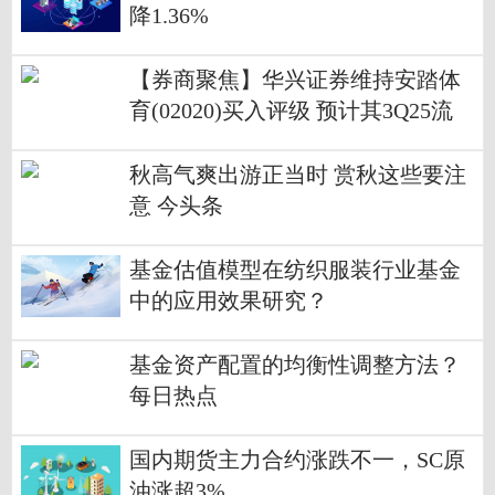
降1.36%
【券商聚焦】华兴证券维持安踏体
育(02020)买入评级 预计其3Q25流
水表现不及预期|新要闻
秋高气爽出游正当时 赏秋这些要注
意 今头条
基金估值模型在纺织服装行业基金
中的应用效果研究？
基金资产配置的均衡性调整方法？
每日热点
国内期货主力合约涨跌不一，SC原
油涨超3%