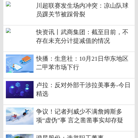
川超联赛发生场内冲突：凉山队球
员踝关节被踩骨裂
快资讯丨武商集团：截至目前，不
存在未充分计提减值的情况
快播：生意社：10月21日华东地区
二甲苯市场下行
卢拉：反对外部干涉拉美事务-今日
精选
争议！记者列威少不满詹姆斯多
项“虚伪”事 言之凿凿事实却存疑