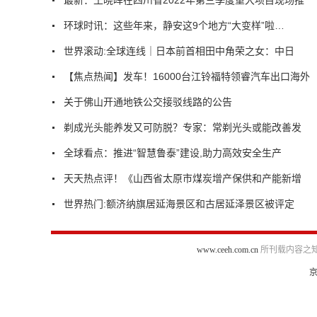
环球时讯：这些年来，静安这9个地方“大变样”啦…
世界滚动:全球连线｜日本前首相田中角荣之女：中日
【焦点热闻】发车！16000台江铃福特领睿汽车出口海外
关于佛山开通地铁公交接驳线路的公告
剃成光头能养发又可防脱？专家：常剃光头或能改善发
全球看点：推进“智慧鲁泰”建设,助力高效安全生产
天天热点评！《山西省太原市煤炭增产保供和产能新增
世界热门:额济纳旗居延海景区和古居延泽景区被评定
www.ceeh.com.cn
所刊载内容之知
京