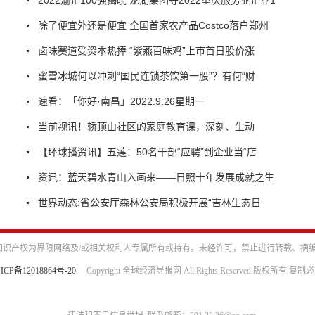
除了便宜外还是便宜 全国首家农产品Costco落户郑州
卤味赛道受资本热捧 “紫燕百味鸡”上市首日股价涨
蜜雪冰城何以冲刺“国民连锁茶饮第一股”？有何“财
速看：「你好·南昌」2022.9.26星期一
当前视讯！轿顶山社区的家庭教育课，深刻、生动
【环球播资讯】五莲：50名干部“应聘”到企业当“店
资讯：蓝天碧水青山入画来——日照十年发展成就之生
世界动态:省公安厅森林公安局积极开展“吉林生态日
识产权为界限网络及/或相关权利人专属所有或持有。未经许可，禁止进行转载、摘
ICP备12018864号-20
Copyright 全球经济导报网 All Rights Reserved 版权所有 复制