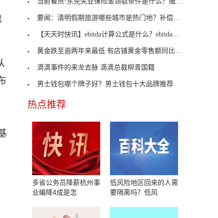
当前看点!东莞失业保险金领取条件是什么？缴费标准
也
要闻：清明假期旅游哪些城市是热门地？补偿式旅游到
【天天时快讯】ebitda计算公式是什么？ebitda怎么计算？
黄金跌至逾两年来最低 有店铺黄金零售额同比增长近
从
滴滴事件的来龙去脉 滴滴总裁柳青国籍
布
男士钱包哪个牌子好？男士钱包十大品牌推荐
交
热点推荐
基
多省公务员降薪杭州事
低风险地区回来的人需
业编降4成是怎
要隔离吗？低风