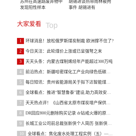
苏州在高速路废弃物中
胡锡进谈热带雨林被拘
发现阳性样本
事件 胡锡进有
大家爱看
Top
1
环球消息！放松俄罗斯煤炭制裁 欧洲撑不住了?
2
今日关注：此轮煤价上涨或已呈强弩之末
3
天天头条：内蒙古煤制烯烃年产能超过300万吨
4
前沿热点：新疆哈密煤化工产业向绿色低碳迈进
5
每日短讯：贵州省能源局关于拟下达智能煤矿示范项目
6
全球看点：推进“智慧鲁泰”建设,助力高效安全生产
7
天天热点评！《山西省太原市煤炭增产保供和产能新增
8
DR回应800元删除购买记录 dr钻戒火爆的原因是什么？
9
长城工业公司前总裁张新侠个人简历 张新侠是什么人
10
全球看点：焦化废水处理工程实例（五）——A/A/O+MB