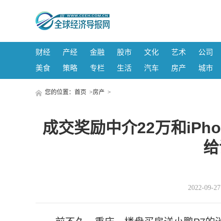
财经
产经
金融
股市
文化
艺术
公司
美食
策略
专栏
生活
汽车
房产
城市
您的位置：
首页
>
房产
>
成交奖励中介22万和iPhon
给
2022-09-