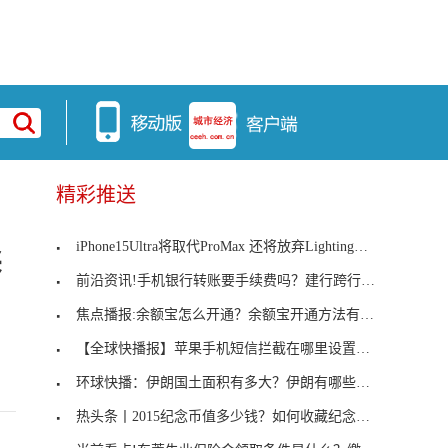
精彩推送
iPhone15Ultra将取代ProMax 还将放弃Lighting接口
卖
前沿资讯!手机银行转账要手续费吗？建行跨行转账手
焦点播报:余额宝怎么开通？余额宝开通方法有哪些？
【全球快播报】苹果手机短信拦截在哪里设置？如何拒
环球快播：伊朗国土面积有多大？伊朗有哪些特点？
热头条丨2015纪念币值多少钱？如何收藏纪念币才值钱