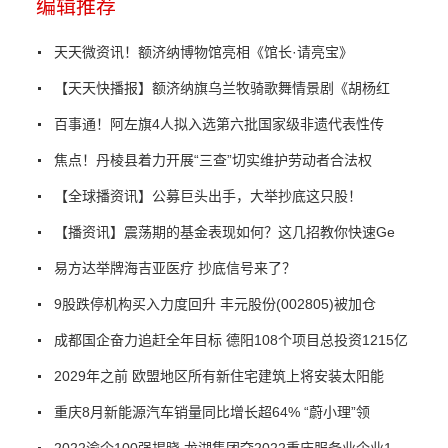
编辑推荐
天天微资讯！额济纳博物馆亮相《馆长·请亮宝》
【天天快播报】额济纳旗乌兰牧骑歌舞情景剧《胡杨红
百事通！阿左旗4人拟入选第六批国家级非遗代表性传
焦点！丹棱县着力开展“三查”切实维护劳动者合法权
【全球播资讯】公募巨头出手，大举抄底这只股！
【播资讯】震荡期的基金表现如何？这几招教你快速Ge
易方达举牌海吉亚医疗 抄底信号来了？
9股跌停机构买入力度回升 丰元股份(002805)被加仓
成都国企奋力追赶全年目标 德阳108个项目总投资1215亿
2029年之前 欧盟地区所有新住宅建筑上将安装太阳能
重庆8月新能源汽车销量同比增长超64% “蔚小理”领
2022渝企100强揭晓 龙湖集团夺2022重庆服务业企业1