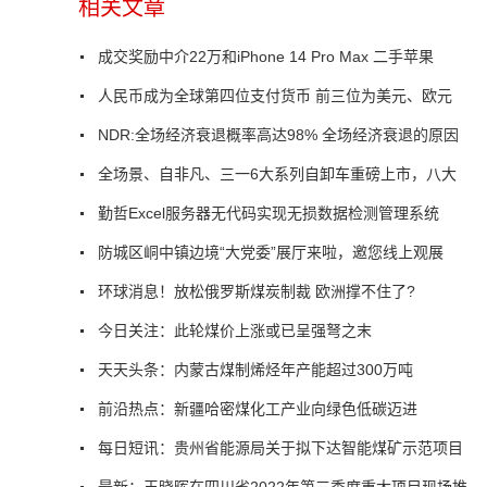
相关文章
成交奖励中介22万和iPhone 14 Pro Max 二手苹果
人民币成为全球第四位支付货币 前三位为美元、欧元
NDR:全场经济衰退概率高达98% 全场经济衰退的原因
全场景、自非凡、三一6大系列自卸车重磅上市，八大
勤哲Excel服务器无代码实现无损数据检测管理系统
防城区峒中镇边境“大党委”展厅来啦，邀您线上观展
环球消息！放松俄罗斯煤炭制裁 欧洲撑不住了?
今日关注：此轮煤价上涨或已呈强弩之末
天天头条：内蒙古煤制烯烃年产能超过300万吨
前沿热点：新疆哈密煤化工产业向绿色低碳迈进
每日短讯：贵州省能源局关于拟下达智能煤矿示范项目
最新：王晓晖在四川省2022年第三季度重大项目现场推