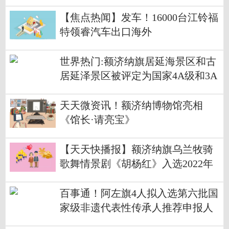
惠、求同存异
【焦点热闻】发车！16000台江铃福
特领睿汽车出口海外
世界热门:额济纳旗居延海景区和古
居延泽景区被评定为国家4A级和3A
级旅游景区
天天微资讯！额济纳博物馆亮相
《馆长·请亮宝》
【天天快播报】额济纳旗乌兰牧骑
歌舞情景剧《胡杨红》入选2022年
度内蒙古自治区舞台艺术精品工程
剧目名单
百事通！阿左旗4人拟入选第六批国
家级非遗代表性传承人推荐申报人
选名单