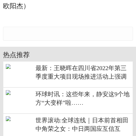
欧阳杰）
热点推荐
最新：王晓晖在四川省2022年第三
季度重大项目现场推进活动上强调
分秒必争抓好项目建设想方设法扩
大有效投资努力完成全年目标任务
环球时讯：这些年来，静安这9个地
为全国大局多作贡献黄强主持
方“大变样”啦……
世界滚动:全球连线｜日本前首相田
中角荣之女：中日两国应互信互