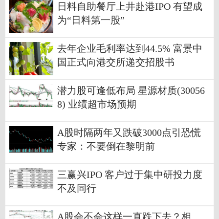
日料自助餐厅上井赴港IPO 有望成
为“日料第一股”
去年企业毛利率达到44.5% 富景中
国正式向港交所递交招股书
潜力股可逢低布局 星源材质(30056
8) 业绩超市场预期
A股时隔两年又跌破3000点引恐慌
专家：不要倒在黎明前
三赢兴IPO 客户过于集中研投力度
不及同行
A股会不会这样一直跌下去？相