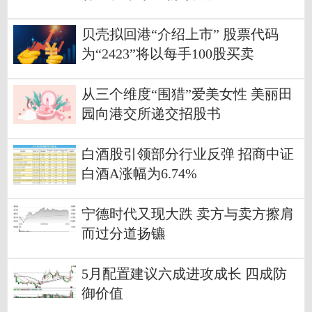
贝壳拟回港“介绍上市” 股票代码
为“2423”将以每手100股买卖
从三个维度“围猎”爱美女性 美丽田
园向港交所递交招股书
白酒股引领部分行业反弹 招商中证
白酒A涨幅为6.74%
宁德时代又现大跌 卖方与卖方擦肩
而过分道扬镳
5月配置建议六成进攻成长 四成防
御价值