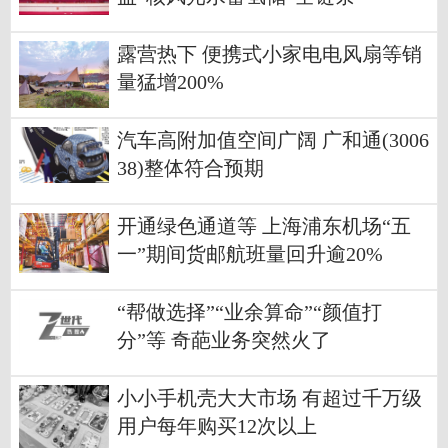
露营热下 便携式小家电电风扇等销
量猛增200%
汽车高附加值空间广阔 广和通(3006
38)整体符合预期
开通绿色通道等 上海浦东机场“五
一”期间货邮航班量回升逾20%
“帮做选择”“业余算命”“颜值打
分”等 奇葩业务突然火了
小小手机壳大大市场 有超过千万级
用户每年购买12次以上