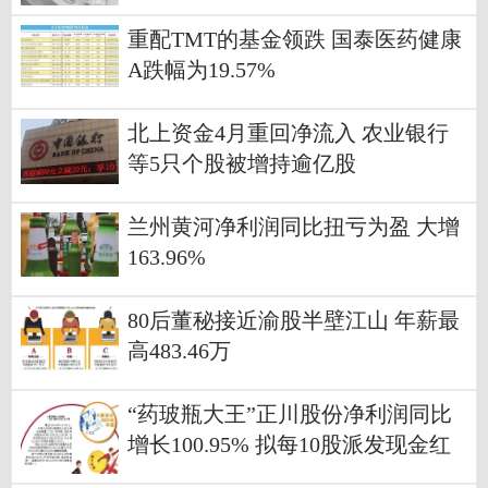
重配TMT的基金领跌 国泰医药健康
A跌幅为19.57%
北上资金4月重回净流入 农业银行
等5只个股被增持逾亿股
兰州黄河净利润同比扭亏为盈 大增
163.96%
80后董秘接近渝股半壁江山 年薪最
高483.46万
“药玻瓶大王”正川股份净利润同比
增长100.95% 拟每10股派发现金红
利3.08元