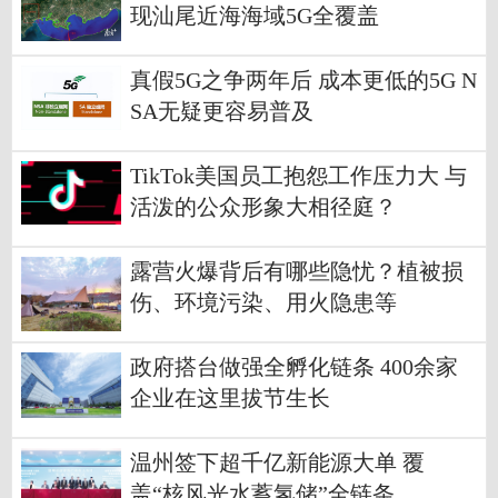
现汕尾近海海域5G全覆盖
真假5G之争两年后 成本更低的5G N
SA无疑更容易普及
TikTok美国员工抱怨工作压力大 与
活泼的公众形象大相径庭？
露营火爆背后有哪些隐忧？植被损
伤、环境污染、用火隐患等
政府搭台做强全孵化链条 400余家
企业在这里拔节生长
温州签下超千亿新能源大单 覆
盖“核风光水蓄氢储”全链条