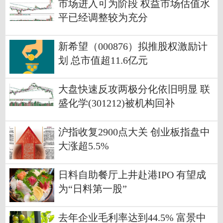
市场进入可为阶段 权益市场估值水
平已经调整较为充分
新希望（000876）拟推股权激励计
划 总市值超11.6亿元
大盘快速反攻两极分化依旧明显 联
盛化学(301212)被机构回补
沪指收复2900点大关 创业板指盘中
大涨超5.5%
日料自助餐厅上井赴港IPO 有望成
为“日料第一股”
去年企业毛利率达到44.5% 富景中