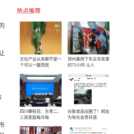
热点推荐
所
的
让
文化产业从来都不是一
郑州暴雨下车主车库里
个可以一蹴而就
的72小时 让人
市
四川攀枝花：生育二、
白象食品出圈了！网友
三孩家庭每月每
为有社会责任感
市