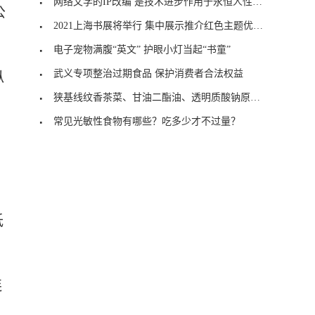
网络文学的IP改编 是技术进步作用于永恒人性的体现
公
2021上海书展将举行 集中展示推介红色主题优质出版物
电子宠物满腹“英文” 护眼小灯当起“书童”
武义专项整治过期食品 保护消费者合法权益
纵
狭基线纹香茶菜、甘油二酯油、透明质酸钠原料终止审
常见光敏性食物有哪些？吃多少才不过量？
低
连