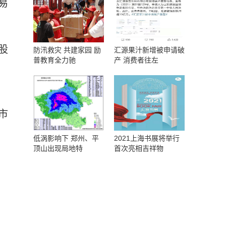
易
股
防汛救灾 共建家园 励
汇源果汁新增被申请破
普教育全力驰
产 消费者往左
市
低涡影响下 郑州、平
2021上海书展将举行
顶山出现局地特
首次亮相吉祥物
。