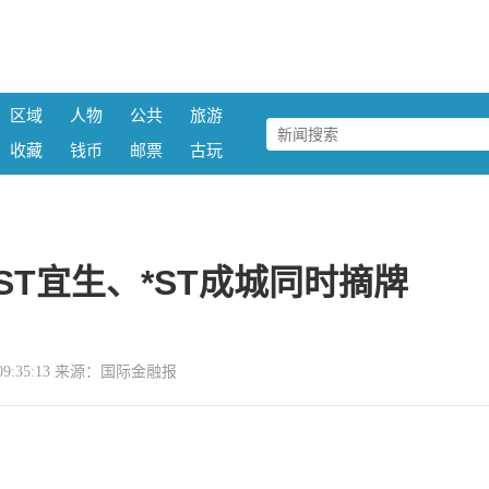
区域
人物
公共
旅游
收藏
钱币
邮票
古玩
ST宜生、*ST成城同时摘牌
29 09:35:13 来源：国际金融报