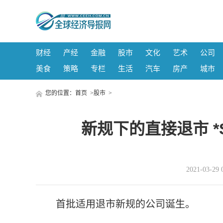
财经
产经
金融
股市
文化
艺术
公司
美食
策略
专栏
生活
汽车
房产
城市
您的位置：
首页
>
股市
>
新规下的直接退市 *
2021-03-
首批适用退市新规的公司诞生。