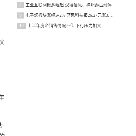
8
工业互联网概念崛起 汉得信息、神州泰岳涨停
9
电子烟板块涨幅达2% 蓝思科技报26.27元涨3.96%
10
上半年房企销售情况不佳 下行压力加大
秋
。
情
年
估