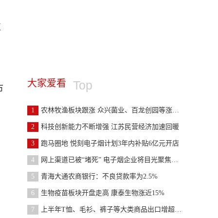
发
大家爱看
Top
市
1
农林牧渔板块跟涨 众兴菌业、百龙创园等涨超5%
2
科技创新能力不断增强 江苏民营经济加速回暖
3
跑马圈地 悦刻电子烟计划3年内补贴6亿元开店
4
网上渠道已被“堵死” 电子烟企业将目光聚焦在线下
5
青海大通农商银行：不良贷款率为2.5%
6
生物疫苗板块开盘走高 康泰生物涨近15%
7
上半年T恤、毛衫、裤子等大类商品出口增超40%