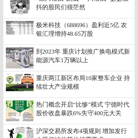
抖的股民们很茫然
极米科技（688696）盈利近5亿 农
银汇理增持48.65万股
到2023年 重庆计划推广换电模式新
能源汽车1万辆以上
重庆两江新区布局10家整车企业 持
续壮大产业规模
热门概念开启“比惨”模式 宁德时代
股价收盘暴跌6%失守400元大关
沪深交易所发布4项规则 增加发行