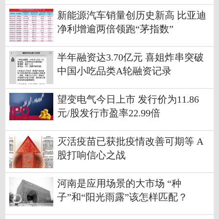
新能源汽车销量创历史新高 比亚迪
净利增逾两倍领跑“茅指数”
半年融资达3.70亿元 喜姐炸串突破
中国小吃品类A轮融资记录
望变电气今日上市 发行价为11.86
元/股发行市盈率22.99倍
灭活疫苗已获批疫情改善可期等 A
股打响信心之战
河南是应用场景的大市场 “种
子”和“阳光雨露”该怎样匹配？