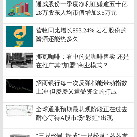
通威股份一季度净利狂赚逾五十亿
28万股东人均市值增加3.5万元
营收同比增长893.24% 岩石股份的
酱酒还能热多久
挪瓦咖啡：看中的是咖啡售卖 还是
在推广其“加盟”商业模式？
招商银行每一次反弹都能带动指数
上冲 但屡屡又遭受资金的打压
全球通胀预期最悲观阶段正在过去
耐心等待A股市场“彩虹”出现
“三只松鼠”跌成“一只松鼠” 瑟瑟发